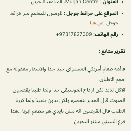
العنوان
: Murjan Centre، المنامة، البحرين
الموقع على خرائط جوجل
:
للوصول للمطعم عبر خرائط
جوجل
من هنا
رقم الهاتف:
97317827009+
تقرير متابع :
قائمة طعام أمريكي المستواى جيد جدا والاسعار معقولة مع
حجم الاطباق
الاكل لذيذ لكن ازعاج الموسيقى جدا ولما طلبنا يقصرون
الصوت قال المدير بنقصره ولكن بدون تنفيذ ولما كررنا
الطلب قال القرصون انه مش بايدي هو مطعم ابويا ..هذا
فرع السيتي سنتر البحرين