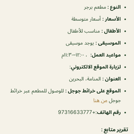
النوع
:
مطعم برجر
الأسعار
:
أسعار متوسطة
الأطفال
:
مناسب للأطفال
الموسيقى
:
يوجد موسيقى
مواعيد العمل
:
، ١٢:٠٠–١١:٣٠م
لزيارة الموقع الالكتروني
:
العنوان
:
المنامة، البحرين
الموقع على خرائط جوجل
:
للوصول للمطعم عبر خرائط
جوجل
من هنا
رقم
الهاتف
:+97316633777
تقرير متابع :