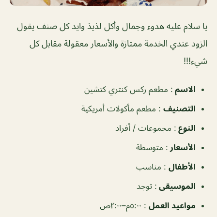
يا سلام عليه هدوء وجمال وأكل لذيذ وايد كل صنف يقول
الزود عندي الخدمة ممتازة والأسعار معقولة مقابل كل
شيء!!!
الاسم
: مطعم ركس كنتري كتشين
التصنيف
: مطعم مأكولات أمريكية
النوع
: مجموعات / أفراد
الأسعار
: متوسطة
الأطفال
: مناسب
الموسيقى
: توجد
مواعيد العمل
: ٥:٠٠م–٢:٠٠ص