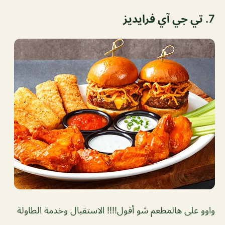
7. تي جي آي فرايديز
واوو على هالمطعم شو أقول!!!! الاستقبال وخدمة الطاولة