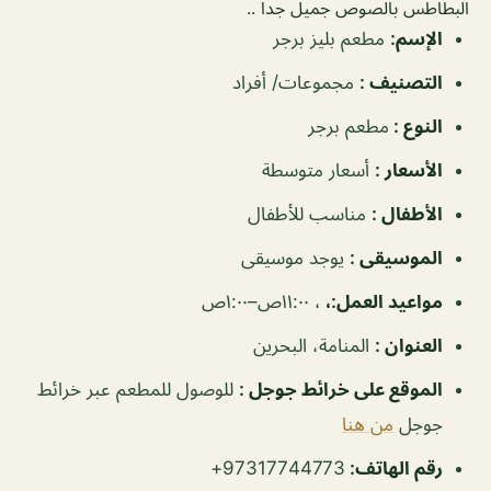
البطاطس بالصوص جميل جداً ..
الإسم
:
مطعم بليز برجر
التصنيف
:
مجموعات/ أفراد
النوع
:
مطعم برجر
الأسعار
:
أسعار متوسطة
الأطفال
:
مناسب للأطفال
الموسيقى
:
يوجد موسيقى
مواعيد العمل
:،
، ١١:٠٠ص–١:٠٠ص
العنوان
:
المنامة، البحرين
الموقع على خرائط جوجل
:
للوصول للمطعم عبر خرائط
جوجل
من هنا
رقم الهاتف
:
97317744773+