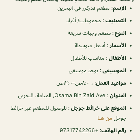
الإسم
:
مطعم فدركرز في البحرين
التصنيف
:
مجموعات/ أفراد
النوع
:
مطعم وجبات سريعة
الأسعار
:
أسعار متوسطة
الأطفال
:
مناسب للأطفال
الموسيقى
:
يوجد موسيقى
مواعيد العمل
:
، ٨:٠٠ص–١٢:٠٠ص
العنوان
: Osama Bin Zaid Ave, المنامة، البحرين
الموقع على خرائط جوجل
:
للوصول للمطعم عبر خرائط
جوجل
من هنا
رقم الهاتف:
+97317742266