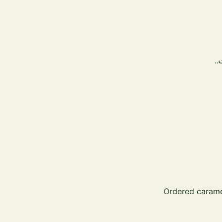
..
Ordered carame