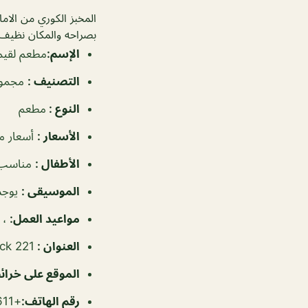
المخبز الكوري من الام
بصراحه والمكان نظيف 
الإسم
:
مطعم لقيم
التصنيف
:
مجموع
النوع
:
مطعم
الأسعار
:
أسعار م
الأطفال
:
مناسب 
الموسيقى
:
يوجد
مواعيد العمل
:
، ٦:٠٠ص–١١:٣٠
العنوان
:
Block 221، البسيتين
الموقع على خرا
رقم الهاتف:
+97317331611