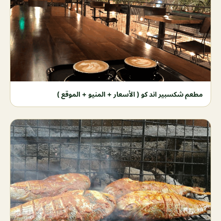
مطعم شكسبير اند كو ( الأسعار + المنيو + الموقع )