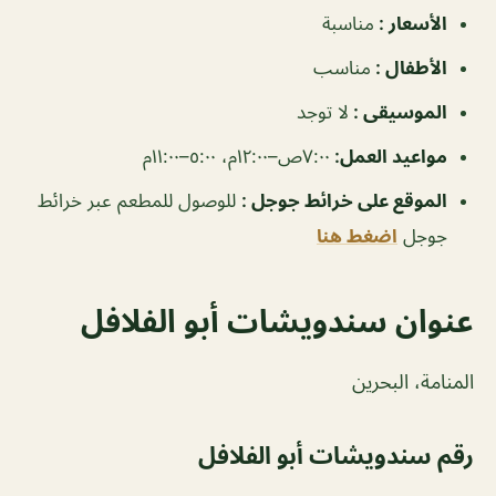
الأسعار :
مناسبة
الأطفال :
مناسب
الموسيقى :
لا توجد
مواعيد العمل:
٧:٠٠ص–١٢:٠٠م، ٥:٠٠–١١:٠٠م
الموقع على خرائط جوجل :
للوصول للمطعم عبر خرائط
جوجل
اضغط هنا
عنوان سندويشات أبو الفلافل
المنامة، البحرين
رقم سندويشات أبو الفلافل