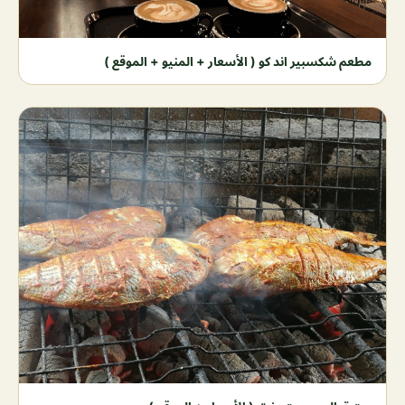
مطعم شكسبير اند كو ( الأسعار + المنيو + الموقع )