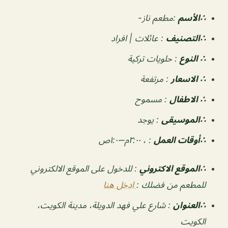
∴الأسم
:مطعم ناز-
∴التصنيف
:
عائلات | افراد
∴ النوع
: حلويات تركية
∴ الاسعار
:
مرتفعة
∴ الاطفال
:
مسموح
∴الموسيقى
:
يوجد
‏∴أوقات العمل
: ، ٢:٠٠م–١:٠٠ص
∴الموقع الاكتروني
: للدخول على الموقع الالكتروني
للمطعم من فضلك :
ادخل هنا
∴العنوان
: شارع علي فهد الدويلة، مدينة الكويت،
الكويت