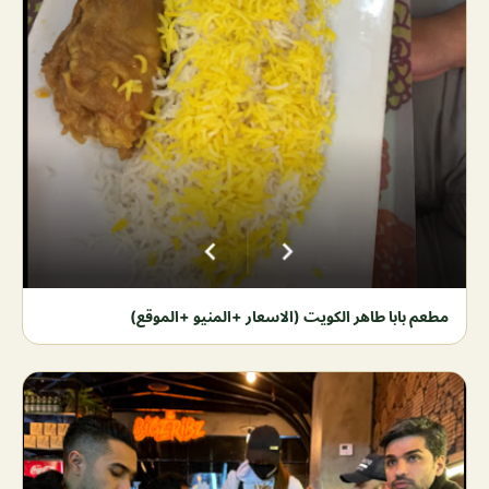
مطعم بابا طاهر الكويت (الاسعار +المنيو +الموقع)