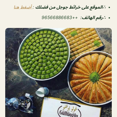
∴الموقع على خرائط جوجل من فضلك
:
أضغط هنا
∴رقم الهاتف:
++96566886683