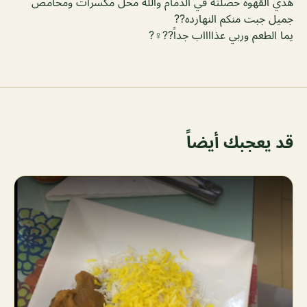
هذي القهوه حصلته في الدمام والله محل مكسرات ومحامص
جميل جبت منكم النهارده??
يما الطعم وربي عذااااب جداً??‍♀️?
قد يعجبك أيضاً