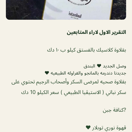
التقرير الاول لاراء المتابعين
بقلاوة كلاسيك بالفستق كيلو ب ١٠ دك
وصل الجديد ❤️ البندق
جديدنا دندرمه بالمانجو والفراوله الطبيعيه ❤️
بقلاوة صحيه لمرضى السكر وأصحاب الرجيم تحتوي على
سكر نباتي ( الاستيڤيا الطبيعي ) سعر الكيلو 10 دك
?كنافة جبن
قهوة نوري توبلار ❤️