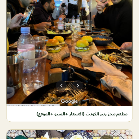
مطعم بيجز ريبز الكويت (الاسعار +المنيو +الموقع)