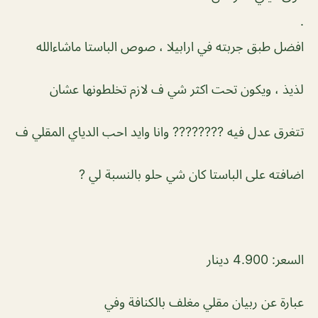
.
افضل طبق جربته في ارابيلا ، صوص الباستا ماشاءالله
لذيذ ، ويكون تحت اكثر شي ف لازم تخلطونها عشان
تتغرق عدل فيه ???????? وانا وايد احب الدياي المقلي ف
اضافته على الباستا كان شي حلو بالنسبة لي ?
السعر: 4.900 دينار
عبارة عن ربيان مقلي مغلف بالكنافة وفي