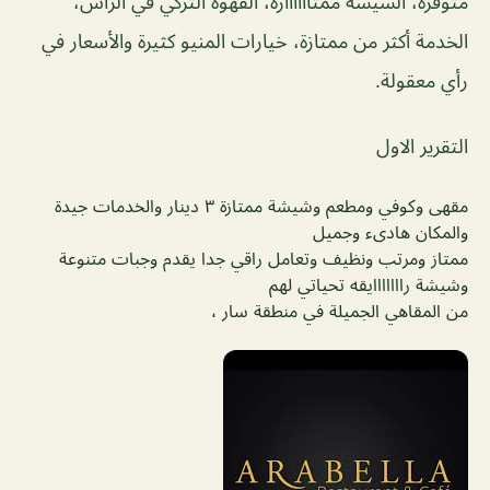
متوفرة، الشيشة ممتاااااازة، القهوة التركي في الراس،
الخدمة أكثر من ممتازة، خيارات المنيو كثيرة والأسعار في
رأي معقولة.
التقرير الاول
مقهى وكوفي ومطعم وشيشة ممتازة ٣ دينار والخدمات جيدة
والمكان هادىء وجميل
ممتاز ومرتب ونظيف وتعامل راقي جدا يقدم وجبات متنوعة
وشيشة رااااااايقه تحياتي لهم
من المقاهي الجميلة في منطقة سار ،