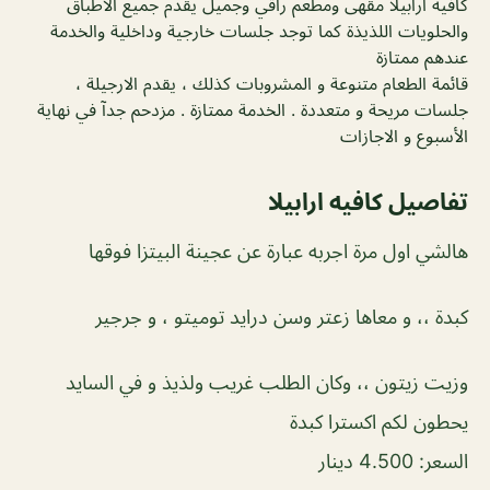
كافيه ارابيلا مقهى ومطعم راقي وجميل يقدم جميع الأطباق
والحلويات اللذيذة كما توجد جلسات خارجية وداخلية والخدمة
عندهم ممتازة
قائمة الطعام متنوعة و المشروبات كذلك ، يقدم الارجيلة ،
جلسات مريحة و متعددة . الخدمة ممتازة . مزدحم جدآ في نهاية
الأسبوع و الاجازات
تفاصيل كافيه ارابيلا
هالشي اول مرة اجربه عبارة عن عجينة البيتزا فوقها
كبدة ،، و معاها زعتر وسن درايد توميتو ، و جرجير
وزيت زيتون ،، وكان الطلب غريب ولذيذ و في السايد
يحطون لكم اكسترا كبدة
السعر: 4.500 دينار