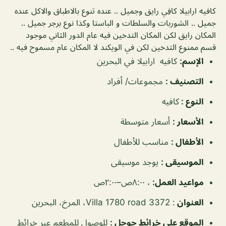
كافيه ارابيلا كافِي رايق وجميل .. عنده تنوع بالاطباق والاكل عنده
جميل .. الشوربات والسلطات و الباستا وكذا نوع برجر جميل ..
المكان رايق لكن المكان التدخين فيه عام الدور الثاني موجود
قسم ممنوع التدخين لكن في الويكند لا المكان عام مسموح فيه ..
الإسم
:
كافيه ارابيلا في البحرين
التصنيف
:
مجموعات/ أفراد
النوع
:
كافيه
الأسعار
:
أسعار متوسطة
الأطفال
:
مناسب للأطفال
الموسيقى
:
يوجد موسيقى
مواعيد العمل
:
، ٨:٠٠ص–٢:٠٠ص
العنوان
: Villa 1780 road 3372، المرخ، البحرين
الموقع على خرائط جوجل
:
للوصول للمطعم عبر خرائط