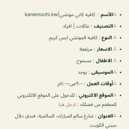
∴الأسم
:
كافيه كاني موتشي|kanemochi.kw
∴التصنيف
:
عائلات | افراد
∴ النوع
:
كافيه الموتشي ايس كريم
∴ الاسعار
:
مرتفعة
∴ الاطفال
:
مسموح
∴الموسيقى
:
يوجد
‏∴أوقات العمل
: ٩:٠٠ص–١١:٠٠م
∴الموقع الاكتروني
: للدخول على الموقع الالكتروني
للمطعم من فضلك :
ادخل هنا
∴العنوان
: شارع سالم المبارك، السالمية، فندق دلال
سيتي الكويت