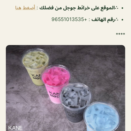
∴الموقع على خرائط جوجل من فضلك
:
أضغط هنا
∴رقم الهاتف
: +96551013535
****