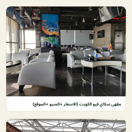
مقهى سكاي فيو الكويت (الاسعار +المنيو +الموقع)