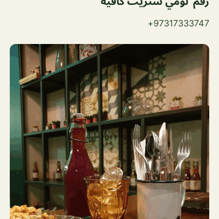
رقم لومي ستريت كافيه
97317333747+