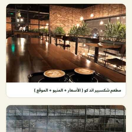
مطعم شكسبير اند كو ( الأسعار + المنيو + الموقع )