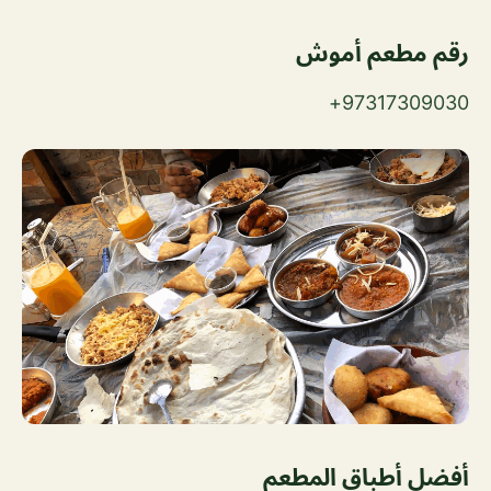
رقم مطعم أموش
97317309030+
أفضل أطباق المطعم