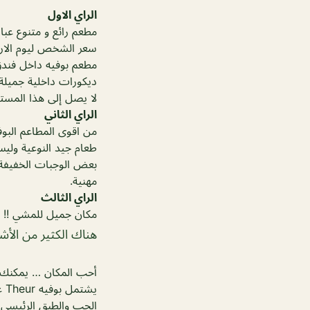
الراي الاول
مطعم رائع و متنوع عبار
سعر الشخص ليوم الاربعاء 16.900KD وباقي ايام الاسبوع 13kD غير ش
مطعم بوفيه داخل فندق 
ديكورات داخلية جميلة
لا يصل إلى هذا المستو
الراي الثاني
من اقوى المطاعم البوف
طعام جيد النوعية ولي
بعض الوجبات الخفيفة 
مهنية.
الراي الثالث
مكان جميل للمشي !!
هناك الكثير من الأشي
أحب المكان … يمكنك ا
يشتمل بوفيه Theur على مجموعة متنوعة من السلطات والوجبات الخفيفة ومحطة طهي
الحب والطبق الرئيسي ف