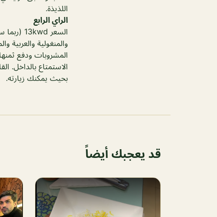
اللذيذة.
الراي الرابع
السعر kwd
والمنغولية والعربية وا
المشروبات ودفع ثمنها أ
الاستمتاع بالداخل. ال
بحيث يمكنك زيارته.
قد يعجبك أيضاً