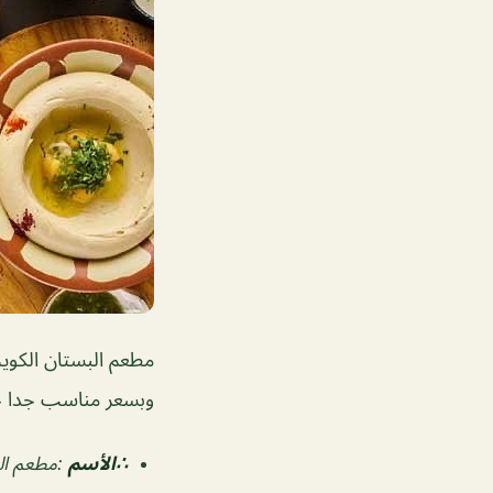
مطعم البستان الكوي
وبسعر مناسب جدا جدا ٧.٩٠٠ د.ك لشخص الواحد شامل المشروبات . ويتمتع باطباق فخ
∴الأسم
:مطعم ال