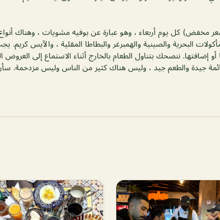
13 (ربما سعر مخفض) كل يوم أربعاء ، وهو عبارة عن بوفيه مشويات ، وهناك أنو
لمأكولات البحرية والصينية والهمبرغر والبطاطا المقلية ، والآيس كريم. ي
و إضافتها. ننصحك بتناول الطعام بالخارج أثناء الاستماع إلى العروض الح
قائمة جيدة والطعم جيد ، وليس هناك كثير من الناس وليس مزدحمة. سأر