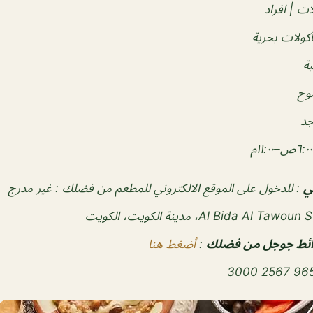
ات | افراد
ولات بحرية
بة
وح
جد
ي
: للدخول على الموقع الالكتروني للمطعم من فضلك : غير مدرج
Al Bida Al Tawo، مدينة الكويت، الكويت
رائط جوجل من فضلك
:
أضغط هنا