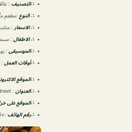
∴التصنيف
:
عائل
∴ النوع
:مطعم مأك
∴ الاسعار
:
مناس
∴ الاطفال
:
مسم
∴الموسيقى
:
يو
‏∴أوقات العمل
: ٦:٠٠ص–١١:٠٠م
∴الموقع الاكترون
∴العنوان
:
un Street
∴الموقع على خ
∴رقم الهاتف
:
+965 2567 3000