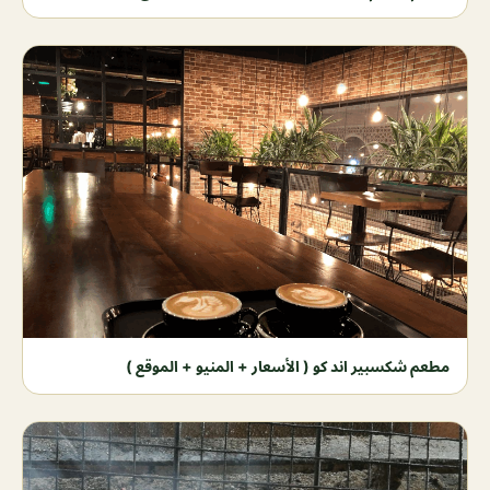
مطعم شكسبير اند كو ( الأسعار + المنيو + الموقع )