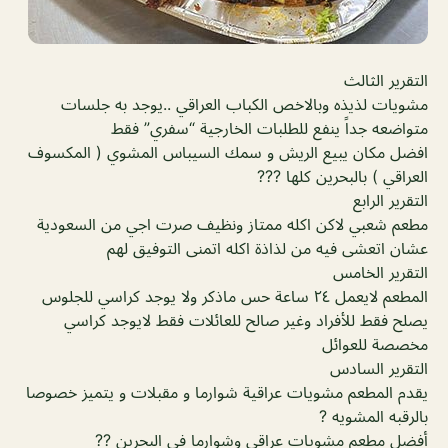
التقرير الثالث
مشويات لذيذه وبالاخص الكباب العراقي ..يوجد به جلسات
متواضعه جداً ينفع للطلبات الخارجية “سفري” فقط
افضل مكان يبيع الريش و سمك السيباس المشوي ( المكسوف
العراقي ) بالبحرين كلها ???
التقرير الرابع
مطعم شعبي لاكن اكله ممتاز ونظيف صرت اجي من السعودية
عشان اتعشى فيه من لذاذة اكله اتمنى التوفيق لهم
التقرير الخامس
المطعم لايعمل ٢٤ ساعة حس ماذكر ولا يوجد كراسي للجلوس
يصلح فقط للأفراد وغير صالح للعائلات فقط لايوجد كراسي
مخصصة للعوائل
التقرير السادس
يقدم المطعم مشويات عراقية شوارما و مقبلات و يتميز خصوصا
بالرقبه المشويه ?
أفضل مطعم مشويات عراقي وشوارما في البحرين ??