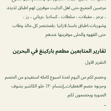
مرضين الجميع.حتى اهل الدايت موفرين لهم اطباق لذيذه.
، برجر ، مقبلات ، سلطات ، كساديا ،برياني ، رز ،
وشوربات،اطباق باستا،لازانيا ،بلمختصر كل مالذ وطاب
حتى القهوه والحلى موفرينها عندهم
تقارير المتابعين مطعم باركينغ في البحرين
التقرير الاول
وخصم لكم من اليوم لمدة اسبوع كامله استفيدو من الخصم
وجربوه خصم #تغطيات_إبتسام ٢٠٪؜ خلو الكاشير يشوف
الصوره ويخصمون لكم.
_