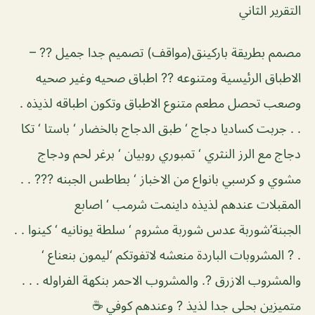
التقرير الثاني
مصمم بطريقة باركينق(مواقف) تصميم جدا جميل ?? –
الاطباق الرئيسية ومتنوعه ?? اطباق صحيه وغير صحيه
وصعب تحصل مطعم متنوع الاطباق وتكون اطباقه لذيذه .
. . جربت كساديا دجاج ‘ طبق الدجاج بالخضار ‘ باستا ‘ تكا
دجاج مع الرز النثري ‘ تمبوري روبيان ‘ برغر لحم ودجاج
مشوي و كرسبي بانواع من الاخباز ‘ بطاطس الجبنه ??? . .
المقبلات عندهم لذيذه داينمت شرمب ‘ اصابع
الجبنة’شوربة عدس شوربة مشروم ‘ سلطة يونانيه ‘ كينوا . .
. ? المشروبات الباردة منعشه لاتفوتكم ‘ليمون بنعناع ‘
والمشروب الازرق ?. والمشروب الاحمر بنكهة الفراوله . . .
متميزين بحلى جدا لذيذ ? وعندهم كوفي ☕️