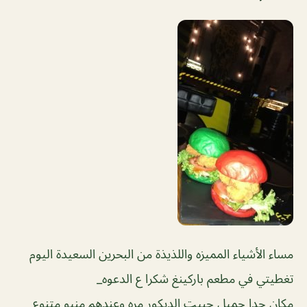
مساء الأشياء المميزه واللذيذة من البحرين السعيدة اليوم
تغطيتي في مطعم باركينغ شكرا ع الدعوه_
مكان جدا جميل حبيت الديكور مره وعندهم منيو متنوع