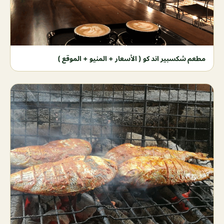
مطعم شكسبير اند كو ( الأسعار + المنيو + الموقع )