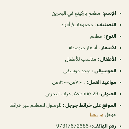
الإسم
:
مطعم باركينغ في البحرين
التصنيف
:
مجموعات/ أفراد
النوع
:
مطعم
الأسعار
:
أسعار متوسطة
الأطفال
:
مناسب للأطفال
الموسيقى
:
يوجد موسيقى
مواعيد العمل
:
، ٧:٠٠ص–١٢:٠٠ص
العنوان
:
Avenue 29, عراد، البحرين
الموقع على خرائط جوجل
:
للوصول للمطعم عبر خرائط
جوجل
من هنا
رقم الهاتف:
+97317672686