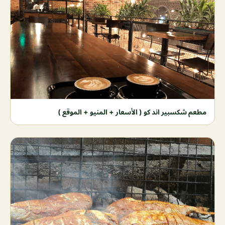
مطعم شكسبير اند كو ( الأسعار + المنيو + الموقع )