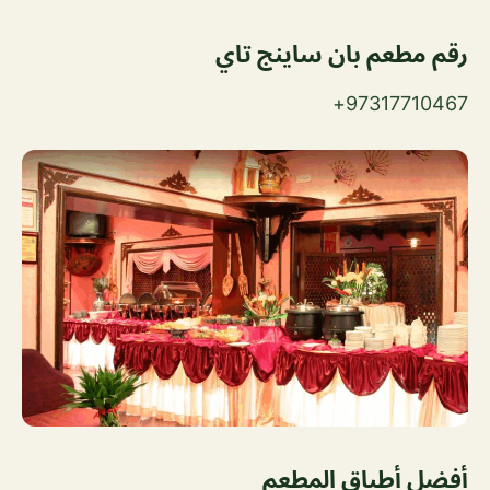
رقم
مطعم بان ساينج تاي
97317710467+
أفضل أطباق المطعم