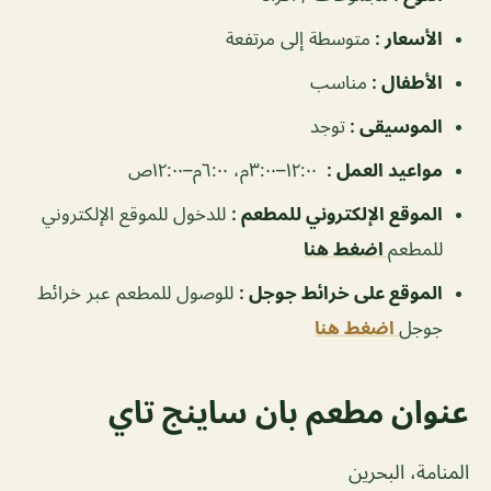
الأسعار :
متوسطة إلى مرتفعة
الأطفال :
مناسب
الموسيقى :
توجد
مواعيد العمل :
١٢:٠٠–٣:٠٠م، ٦:٠٠م–١٢:٠٠ص
الموقع الإلكتروني للمطعم :
للدخول للموقع الإلكتروني
للمطعم
اضغط هنا
الموقع على خرائط جوجل :
للوصول للمطعم عبر خرائط
جوجل
اضغط هنا
عنوان
مطعم بان ساينج تاي
المنامة، البحرين