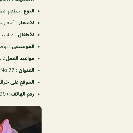
النوع
:
مطعم ايطا
الأسعار
:
أسعار م
الأطفال
:
مناسب 
الموسيقى
:
يوجد
مواعيد العمل
:،
، ٩:٠٠
العنوان
:
Building 835 Rd No 77، جرداب، البحرين
الموقع على خرا
رقم الهاتف
:
+97333369399