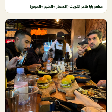
مطعم بابا طاهر الكويت (الاسعار +المنيو +الموقع)