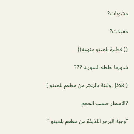
مشويات?
مقبلات?
(( فطيرة بلميتو منوعه))
شاورما خلطه السوريه ???
( فلافل ولبنة بالزعتر من مطعم بلميتو ) ⠀⠀
?الاسعار حسب الحجم ⠀⠀
“وجبة البرجر اللذيذة من مطعم بلميتو ”