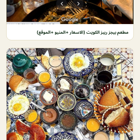
مطعم بيجز ريبز الكويت (الاسعار +المنيو +الموقع)