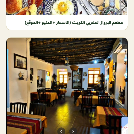
مطعم البرواز المغربي الكويت (الاسعار +المنيو +الموقع)