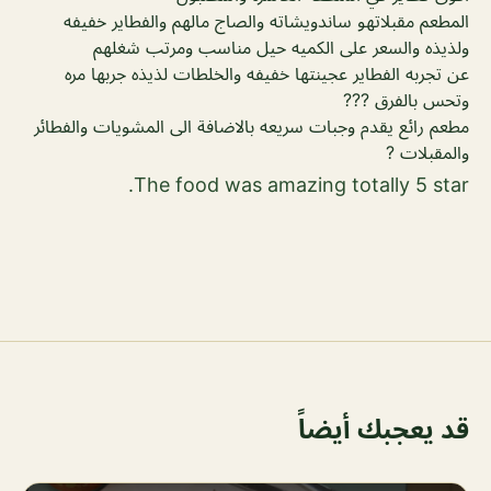
المطعم مقبلاتهو ساندويشاته والصاج مالهم والفطاير خفيفه
ولذيذه والسعر على الكميه حيل مناسب ومرتب شغلهم
عن تجربه الفطاير عجينتها خفيفه والخلطات لذيذه جربها مره
وتحس بالفرق ???
مطعم رائع يقدم وجبات سريعه بالاضافة الى المشويات والفطائر
والمقبلات ?
The food was amazing totally 5 star.
قد يعجبك أيضاً