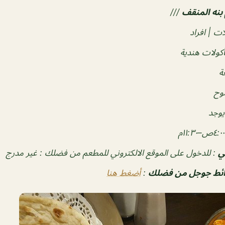
بنه المنقف
///
ات | افراد
كولات هندية
ة
وح
ي
وجد
٤:٠٠ص–١١:٣٠م
ي
: للدخول على الموقع الالكتروني للمطعم من فضلك : غير مدرج
رائط جوجل من فضلك
:
أضغط هنا