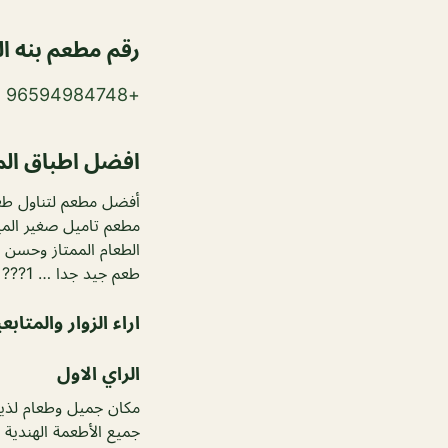
رقم مطعم بنه ا
+96594984748
افضل اطباق ال
أفضل مطعم لتناول طعام لذي
مطعم تاميل صغير المي
الطعام الممتاز وحسن ا
طعم جيد جدا … 1???
اراء الزوار والمتاب
الراي الاول
مكان جميل وطعام لذيذ
جميع الأطعمة الهندية ا