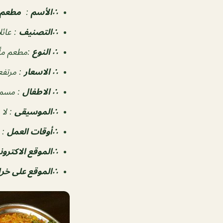
∴الأسم
:
مطعم 
∴التصنيف
:
عائل
∴ النوع
:
مطعم مأ
∴ الاسعار
:
مرتفع
∴ الاطفال
:
مسم
∴الموسيقى
:
لا 
‏∴أوقات العمل
:
∴الموقع الاكترون
∴الموقع على خ