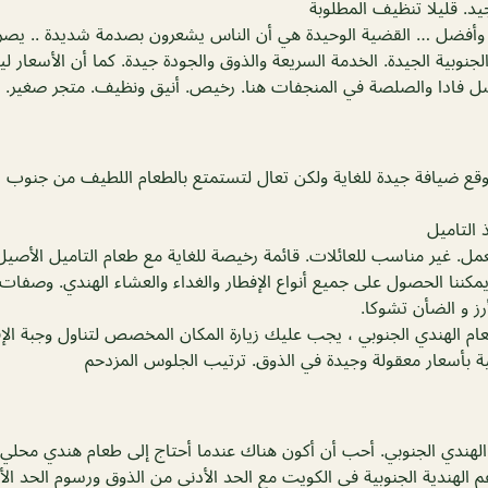
د. قليلا تنظيف المطلوبة
ص وأفضل … القضية الوحيدة هي أن الناس يشعرون بصدمة شديدة .. يص
الجنوبية الجيدة. الخدمة السريعة والذوق والجودة جيدة. كما أن الأسعار
ادا والصلصة في المنجفات هنا. رخيص. أنيق ونظيف. متجر صغير. م
قع ضيافة جيدة للغاية ولكن تعال لتستمتع بالطعام اللطيف من جنوب ال
 التاميل
ل. غير مناسب للعائلات. قائمة رخيصة للغاية مع طعام التاميل الأصيل
ننا الحصول على جميع أنواع الإفطار والغداء والعشاء الهندي. وصفات 
رز و الضأن تشوكا.
ام الهندي الجنوبي ، يجب عليك زيارة المكان المخصص لتناول وجبة الإ
بية بأسعار معقولة وجيدة في الذوق. ترتيب الجلوس المزدحم
الهندي الجنوبي. أحب أن أكون هناك عندما أحتاج إلى طعام هندي محلي.
الهندية الجنوبية في الكويت مع الحد الأدنى من الذوق ورسوم الحد الأد