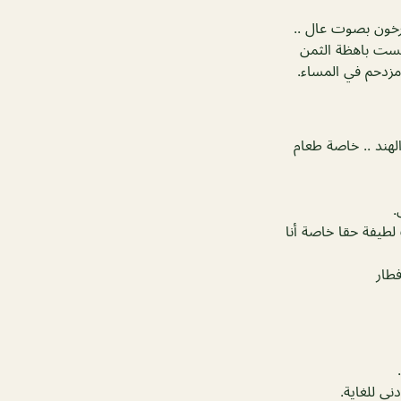
رخون بصوت عال ..
 ليست باهظة الثمن
زدحم في المساء.
هند .. خاصة طعام
.
لطيفة حقا خاصة أنا
فطار
نى للغاية.