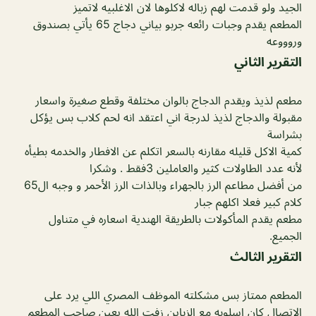
الجيد ولو قدمت لهم زباله لاكلوها لان الاغلبيه لاتميز
المطعم يقدم وجبات رائعه جربو بياني دجاج 65 يأتي بصندوق
وروووعه
التقرير الثاني
مطعم لذيذ ويقدم الدجاج بالوان مختلفة وقطع صغيرة واسعار
مقبولة والدجاج لذيذ لدرجة اني اعتقد انه لحم كلاب بس يؤكل
بشراسة
كمية الاكل قليله مقارنه بالسعر اتكلم عن الافطار والخدمه بطيأه
لأنه عدد الطاولات كثير والعاملين 3فقط . وشكرا
من أفضل مطاعم الرز بالجهراء وبالذات الرز الأحمر و وجبه ال65
كلام كبير فعلا اكلهم جبار
مطعم يقدم المأكولات بالطريقة الهندية اسعاره في متناول
الجميع.
التقرير الثالث
المطعم ممتاز بس مشكلته الموظف المصري اللي يرد على
الاتصال كان اسلوبه مع الزباين زفت الله يعين صاحب المطعم