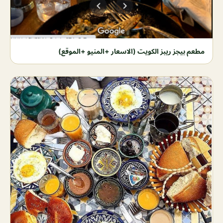
مطعم بيجز ريبز الكويت (الاسعار +المنيو +الموقع)