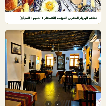
مطعم البرواز المغربي الكويت (الاسعار +المنيو +الموقع)