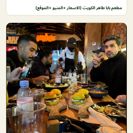
مطعم بابا طاهر الكويت (الاسعار +المنيو +الموقع)