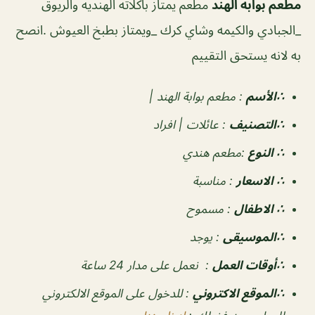
مطعم بوابة الهند
مطعم يمتاز باكلاته الهنديه والريوق
_الجبادي والكيمه وشاي كرك _ويمتاز بطبخ العيوش .انصح
به لانه يستحق التقييم
∴الأسم
: مطعم بوابة الهند
|
∴التصنيف
:
عائلات | افراد
∴ النوع
:
مطعم هندي
∴ الاسعار
:
مناسبة
∴ الاطفال
:
مسموح
∴الموسيقى
:
يوجد
‏∴أوقات العمل
:
نعمل على مدار 24 ساعة
∴الموقع الاكتروني
: للدخول على الموقع الالكتروني