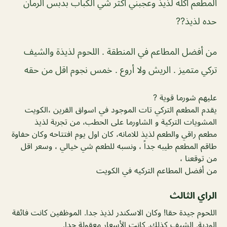
المطعم اكله لذيذ وعجبني اكثر شي الكباب بدبس الرمان
حده لذيذ??
من أفضل المطاعم في المنطقة . اللحوم لذيذة والشيف
تركي متميز . الريش ولا أروع . خمس نجوم اقل من حقه
عليهم شورما قوية ?
يقدم المطعم التركي تات الموجود في اسواق القرين ،الكويت
المشويات التركية و الشاورما على الحطب، من تجربة لذيذ
مطعم راقي والطعم لذيذ للامانه، كان اول يوم افتتاحه وكان حفاوة
طاقم المطعم طيبه جداً ، ونسبه للطعم شي خيالي ، وسعر اقل
من توقعنا ،
من أفضل المطاعم التركيه في الكويت
الراي الثالث
اللحوم جيدة حقا! وكان الاسكندر لذيذ جدا. الموظفين كانت فائقة
الودية. الشيف كذلك. كانت الأسعار معقولة جدا.