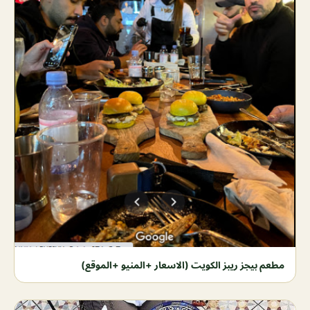
مطعم بيجز ريبز الكويت (الاسعار +المنيو +الموقع)