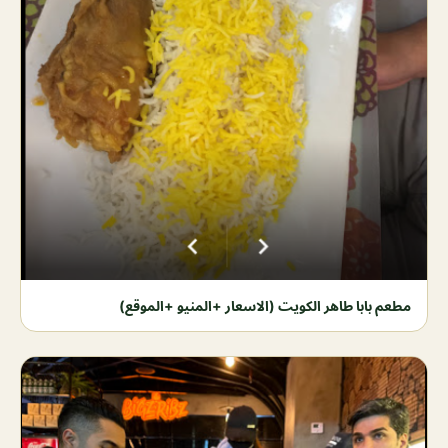
مطعم بابا طاهر الكويت (الاسعار +المنيو +الموقع)