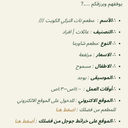
يوفقهم ويرزقكم …..?
∴الأسم
:
مطعم تات التركي الكويت ///
∴التصنيف
:
عائلات | افراد
∴ النوع
:
مطعم شاورما
∴ الاسعار
:
مرتفعة
∴ الاطفال
:
مسموح
∴الموسيقى
:
يوجد
‏∴أوقات العمل
:
١١:٠٠ص–١:٣٠ص
∴الموقع الاكتروني
: للدخول على الموقع الالكتروني
للمطعم من فضلك :
اضغط هنا
∴الموقع على خرائط جوجل من فضلك
:
أضغط هنا