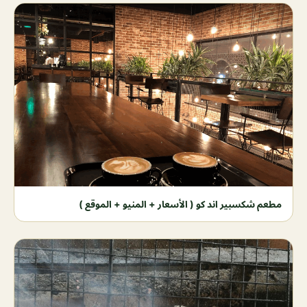
مطعم شكسبير اند كو ( الأسعار + المنيو + الموقع )