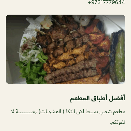
97317779644+
أفضل أطباق المطعم
مطعم شعبي بسيط لكن التكا ( المشويات) رهييييييبة لا
تفوتكم.