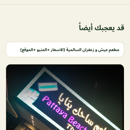
قد يعجبك أيضاً
مطعم عيش و زعفران السالمية (الاسعار +المنيو +الموقع)