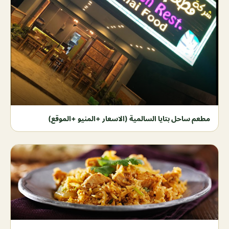
مطعم ساحل بتايا السالمية (الاسعار +المنيو +الموقع)