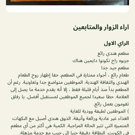
اراء الزوار والمتابعين
الراي الاول
مطعم هندي رائع
جربوه راح تكونوا دايمين هناك
مطعم جيد جدا
طعام رائع ، أجواء ممتازة في المطعم. حقا إظهار روح الطعام
الهندي والثقافة الهندية. الموظفين متواضع جدا وتعاونية. رغم أن
المطعم بدأ منذ أيام قليلة فقط ، إلا أنه يقدم خدمة ما يصل إلى
العلامة. حظا سعيدا لجميع الموظفين لمستقبل أفضل. يا رفاق
تقومون بعمل رائع.
) الموظفين لطيفة وودية للغاية
الغذاء غير عادية ورائعة وأنيقة. الذوق هندي أصيل مع النكهات
المتميزة التي تثير الحالة المزاجية. الكمية هي أكثر من أي مطعم
في الكويت. النظافة دقيقة جنبا إلى جنب مع خدمة مذهلة.