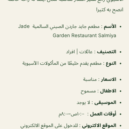
انصح به كثيرا
الأسم
:
مطعم جايد جاردن الصيني السالمية Jade
Garden Restaurant Salmiya
التصنيف
:
عائلات | افراد
النوع
:
مطعم يقدم خليطًا من المأكولات الآسيوية
الاسعار
:
مناسبة
الاطفال
:
مسموح
الموسيقى
:
لا يوجد
‏أوقات العمل
:
١٠:٠٠ص–٨:٠٠م
الموقع الاكتروني
: للدخول على الموقع الالكتروني