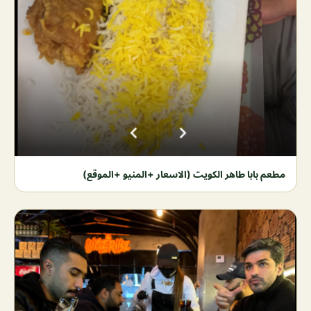
مطعم بابا طاهر الكويت (الاسعار +المنيو +الموقع)