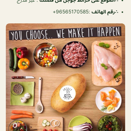
∴رقم الهاتف
:96565170585+