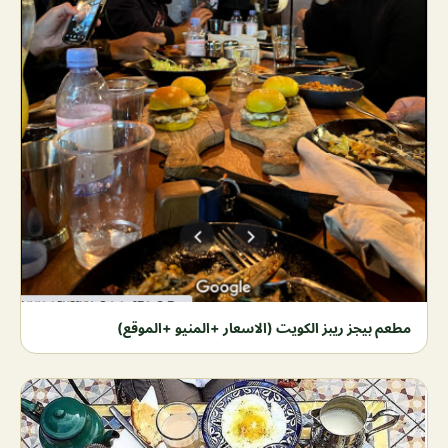
مطعم بيجز ريبز الكويت (الاسعار +المنيو +الموقع)