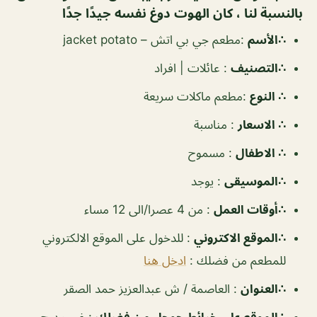
بالنسبة لنا ، كان الهوت دوغ نفسه جيدًا جدًا
∴الأسم
:مطعم جي بي اتش – jacket potato
∴التصنيف
:
عائلات | افراد
∴ النوع
:
مطعم ماكلات سريعة
∴ الاسعار
:
مناسبة
∴ الاطفال
:
مسموح
∴الموسيقى
:
يوجد
‏∴أوقات العمل
:
من 4 عصرا/الى 12 مساء
∴الموقع الاكتروني
: للدخول على الموقع الالكتروني
للمطعم من فضلك :
ادخل هنا
∴العنوان
: العاصمة / ش عبدالعزيز حمد الصقر
∴الموقع على خرائط جوجل من فضلك
: غير مدرج