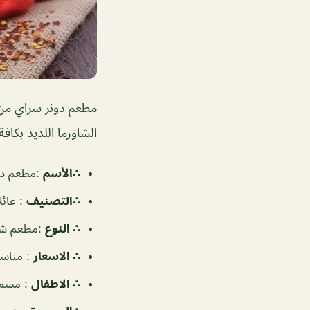
مطعم دونر سراي من 
الشاورما اللذيذ بكافة 
∴الأسم
:
مطعم دونر سراي| 
∴التصنيف
:
عائل
∴ النوع
:
مطعم شاو
∴ الاسعار
:
مناس
∴ الاطفال
:
مسم