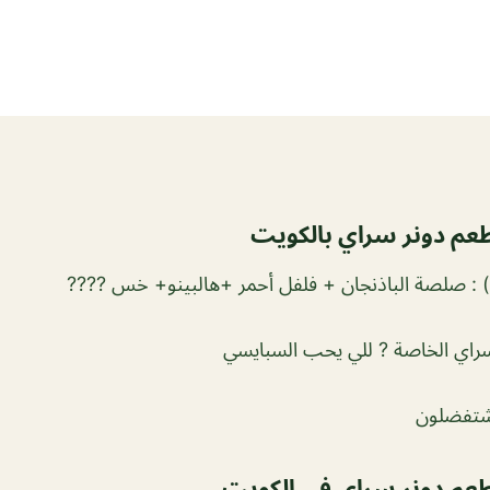
عم دونر سراي بالكويت
) : صلصة الباذنجان + فلفل أحمر +هالبينو+ خس ????
راي الخاصة ? للي يحب السبايسي
 شتفضلون
 مطعم دونر سراي في الكويت