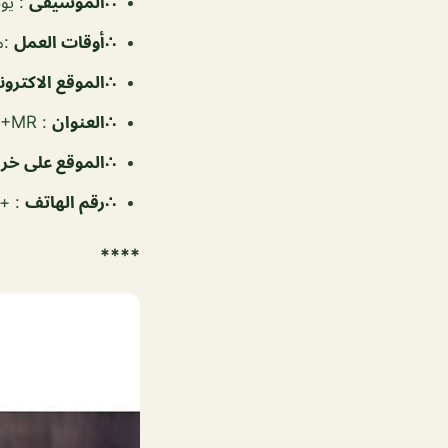
∴الموسيقى
:
يو
‏∴أوقات العمل
:
من 
∴الموقع الاكترون
∴العنوان
: 8XQ6+MR كيفان، الكويت
∴الموقع على خ
∴رقم الهاتف
: +96598854120
****