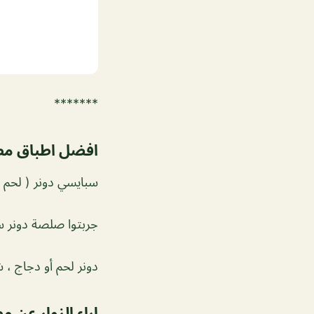
*******
افضل اطباق مط
سبايسي دونر ( لحم 
جربتوا صلصة دونر س
دونر لحم أو دجاج ،
اراء الزوار عن