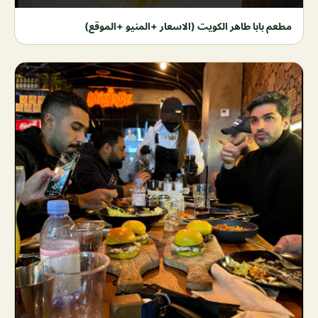
مطعم بابا طاهر الكويت (الاسعار +المنيو +الموقع)