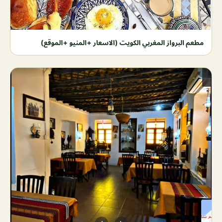
مطعم البرواز المغربي الكويت (الاسعار +المنيو +الموقع)