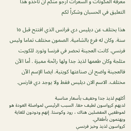
معرفة المكونات و السعرات ارجو منكم ان تاخذو هذا
التعليق في الحسبان وشكراً لكم
هذا يختلف عن ديليس دي فرانس الذي افتتح قبل ١٥
سنة. وكان له فرع بالشامية. الصمون مختلف تماما وليس
فرنسي. كانت العجينة تحضر في فرنسا وتورد للكويت
مثلجة وكان طعمها لذيذ جدا ولها رائحة مميزة . أما الآن
فالعجينة واضح ان صناعتها كويتية. ايضا الإسم الآن
مختلف. الاسم الان ديليس فقط ولا يوجد دي فارنس.
أكلهم لذيذ جدا وخفيف بأسعار مناسبة
لديهم كرواسون لطيف حقا. السبب الرئيسي لمواصلة العودة هو
لموظفيي المفضلين هناك ، رود وكوستا. إنهم ودودون للغاية
ويهتمون بأطفالي.
كرواسون لذيذ وخبز فرنسي