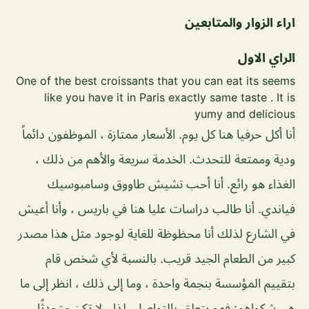
اراء الزوار والمتابعين
الراي الاول
One of the best croissants that you can eat its seems
like you have it in Paris exactly same taste . It is
yumy and delicious
أنا أكل حرفيا هنا كل يوم. الأسعار ممتازة ، الموظفون دائماً
ودية وممتعة للتحدث. الخدمة سريعة والأهم من ذلك ،
الغذاء هو رائع. أنا أحب تشيش طاووق وسامبوسيك
فياندي. أنا طالب دراسات عليا هنا في باريس ، وأنا أعيش
في الشارع لذلك أنا محظوظة للغاية لوجود مثل هذا مصدر
كبير من الطعام الجيد قريب. بالنسبة لأي شخص قام
بتقييم المؤسسة بنجمة واحدة ، وما إلى ذلك ، انظر إلى ما
هي شكواهم: فهو يتعلق بالتواصل. لذا ، لا تكن متحدثًا