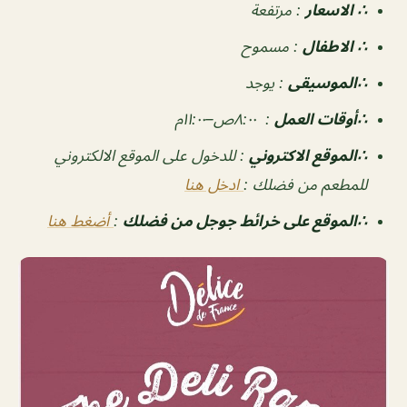
∴ الاسعار
:
مرتفعة
∴ الاطفال
:
مسموح
∴الموسيقى
:
يوجد
‏∴أوقات العمل
:
٨:٠٠ص–١١:٠٠م
∴الموقع الاكتروني
: للدخول على الموقع الالكتروني
للمطعم من فضلك :
ادخل هنا
∴الموقع على خرائط جوجل من فضلك
:
أضغط هنا