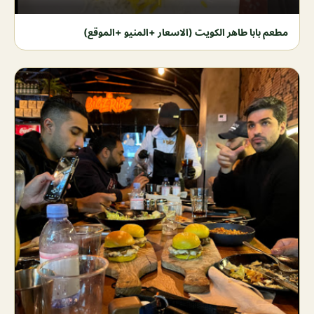
مطعم بابا طاهر الكويت (الاسعار +المنيو +الموقع)