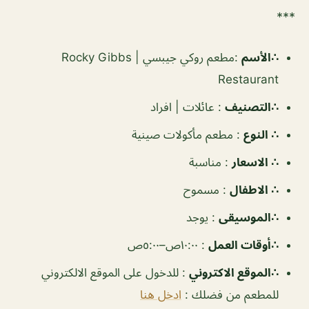
***
∴الأسم
:
مطعم روكي جيبسي | Rocky Gibbs
Restaurant
∴التصنيف
:
عائلات | افراد
∴ النوع
:
مطعم مأكولات صينية
∴ الاسعار
:
مناسبة
∴ الاطفال
:
مسموح
∴الموسيقى
:
يوجد
‏∴أوقات العمل
:
١٠:٠٠ص–٥:٠٠ص
∴الموقع الاكتروني
: للدخول على الموقع الالكتروني
للمطعم من فضلك :
ادخل هنا