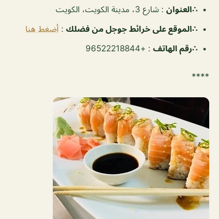
∴العنوان
: شارع 3، مدينة الكويت، الكويت
∴الموقع على خرائط جوجل من فضلك
:
أضغط هنا
∴رقم الهاتف
: +96522218844
****