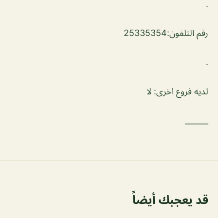
.
رقم التلفون:25335354
.
لديه فروع اخرى: لا
______
قد يعجبك أيضاً