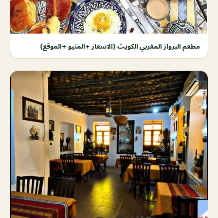
مطعم البرواز المغربي الكويت (الاسعار +المنيو +الموقع)