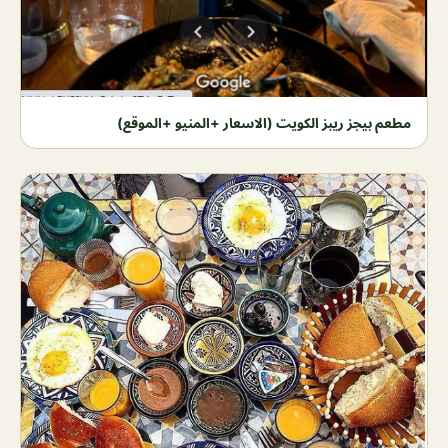
مطعم بيجز ريبز الكويت (الاسعار +المنيو +الموقع)