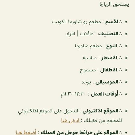
يستحق الزيارة
∴الأسم
: مطعم رو شاورما الكويت
∴التصنيف
:
عائلات | افراد
∴ النوع
: مطعم شاورما
∴ الاسعار
:
مناسبة
∴ الاطفال
:
مسموح
∴الموسيقى
:
يوجد
‏∴أوقات العمل
: ١٢:٣٠–١١:٣٠م
∴الموقع الاكتروني
: للدخول على الموقع الالكتروني
للمطعم من فضلك :
ادخل هنا
∴الموقع على خرائط جوجل من فضلك
:
أضغط هنا