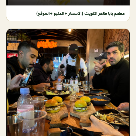
مطعم بابا طاهر الكويت (الاسعار +المنيو +الموقع)