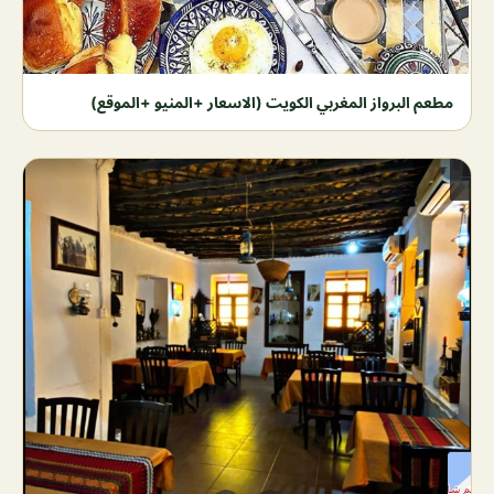
مطعم البرواز المغربي الكويت (الاسعار +المنيو +الموقع)