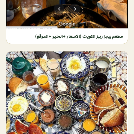
مطعم بيجز ريبز الكويت (الاسعار +المنيو +الموقع)