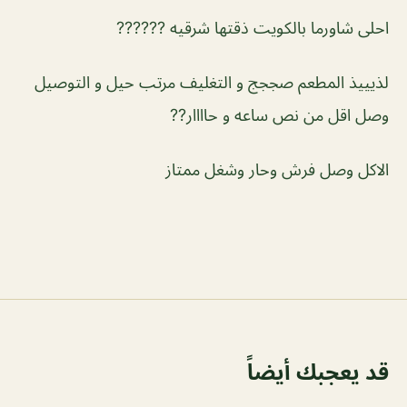
احلى شاورما بالكويت ذقتها شرقيه ??????
لذيييذ المطعم صججج و التغليف مرتب حيل و التوصيل
وصل اقل من نص ساعه و حاااار??
الاكل وصل فرش وحار وشغل ممتاز
قد يعجبك أيضاً