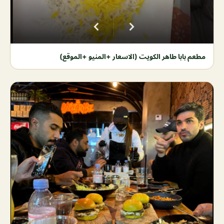
مطعم بابا طاهر الكويت (الاسعار +المنيو +الموقع)