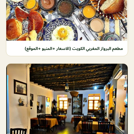
مطعم البرواز المغربي الكويت (الاسعار +المنيو +الموقع)