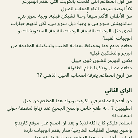
من اول المطاعم التي فتحت بالكويت التي تقدم الهمبرغر
لابأ لوجبه سريعة اثناء الذهاب للمنزل
من الأطباق الأكثر مبيعاً وجبة تشيكن فيليه, وجبة سوبر بني,
ساندويتش سوبر بني و وجبة دبل سوبر بني، لكن لديهم خيارات
أخرى مثل الوجبات القيمة, الوجبات القيمة, السندويشات و
الوجبات القيمة.
مطعم قديم جدا ومحتفظ بمذاقة الطيب وتشكيلته المقدمة من
البرجر والتشكين فيليه
بكس البورغر للشوي قوي حييل
مطعم ممتاز ويذكرنا بايام الطفولة
من اروع المطاعم يعرفه اصحاب الجيل الذهبي ??
الراي الثاني
من أقدم المطاعم في الكويت ورواد هذا المطعم من جيل
الطييبين ? ، له طعم خاص وانصح الجميع عند زيارة لمنطقة حولي
الذهاب له
السلام عليكم كان اكله لذيذ و بعد ان اصبح على موقع كاريدج
واصبح يوصل الطلبات الخارجية صار يقدم الوجبات بارده
لم ازر و أطلب من هذا المطعم منذ فترة طويلة جدا