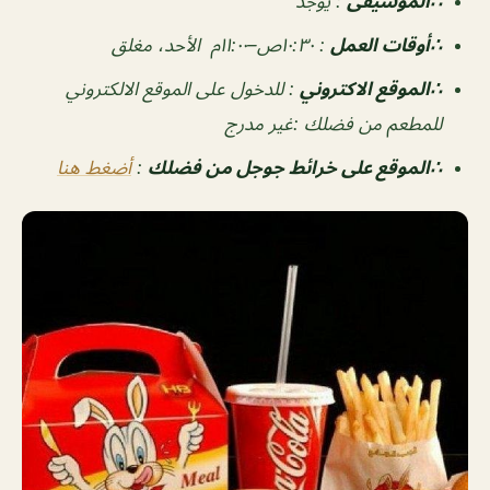
∴الموسيقى
:
يوجد
‏∴أوقات العمل
:
١٠:٣٠ص–١١:٠٠م الأحد، مغلق
∴الموقع الاكتروني
: للدخول على الموقع الالكتروني
للمطعم من فضلك :غير مدرج
∴الموقع على خرائط جوجل من فضلك
:
أضغط هنا