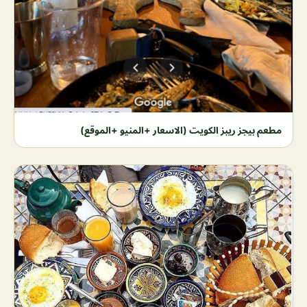
مطعم بيجز ريبز الكويت (الاسعار +المنيو +الموقع)