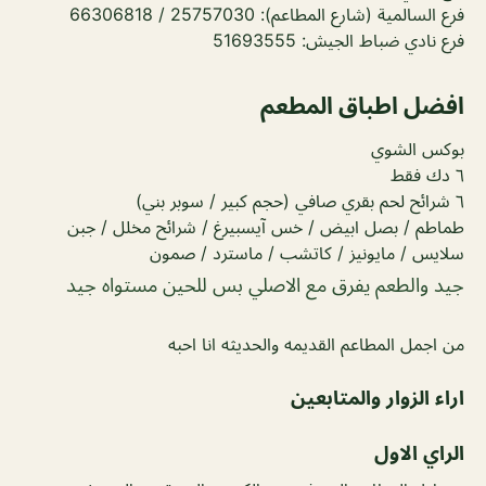
فرع السالمية (شارع المطاعم): 25757030 / 66306818
فرع نادي ضباط الجيش: 51693555
افضل اطباق المطعم
بوكس الشوي
٦ دك فقط
٦ شرائح لحم بقري صافي (حجم كبير / سوبر بني)
طماطم / بصل ابيض / خس آيسبيرغ / شرائح مخلل / جبن
سلايس / مايونيز / كاتشب / ماسترد / صمون
جيد والطعم يفرق مع الاصلي بس للحين مستواه جيد
من اجمل المطاعم القديمه والحديثه انا احبه
اراء الزوار والمتابعين
الراي الاول