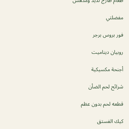
طعام طازج لذيذ ومدهش
مفضلتي
فور بروس برجر
روبيان ديناميت
أجنحة مكسيكية
شرائح لحم الضأن
قطعه لحم بدون عظم
كيك الفستق