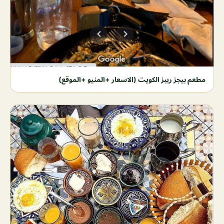
مطعم بيجز ريبز الكويت (الاسعار +المنيو +الموقع)