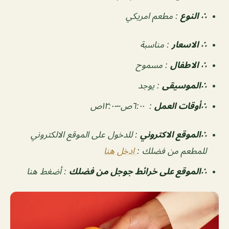
∴ النوع
:
مطعم امريكي
∴ الاسعار
:
مناسبة
∴ الاطفال
:
مسموح
∴الموسيقى
:
يوجد
‏∴أوقات العمل
:
٦:٠٠ص–١٢:٠٠ص
∴الموقع الاكتروني
: للدخول على الموقع الالكتروني
للمطعم من فضلك :
ادخل هنا
∴الموقع على خرائط جوجل من فضلك
: أضغط هنا