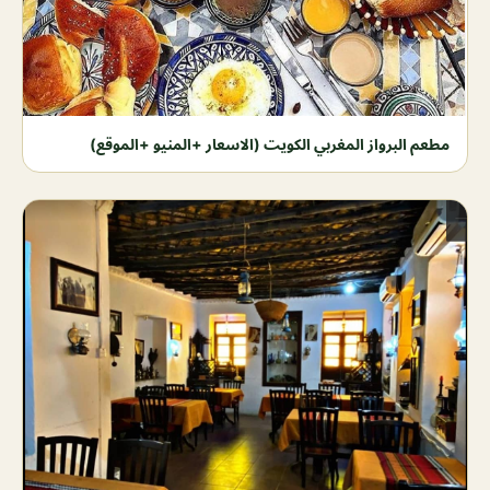
مطعم البرواز المغربي الكويت (الاسعار +المنيو +الموقع)