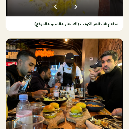
مطعم بابا طاهر الكويت (الاسعار +المنيو +الموقع)