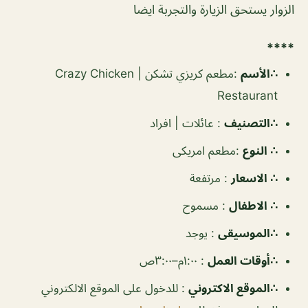
الزوار يستحق الزيارة والتجربة ايضا
****
∴الأسم
:
مطعم كريزي تشكن | Crazy Chicken
Restaurant
∴التصنيف
:
عائلات | افراد
∴ النوع
:
مطعم امريكى
∴ الاسعار
:
مرتفعة
∴ الاطفال
:
مسموح
∴الموسيقى
:
يوجد
‏∴أوقات العمل
:
١:٠٠م–٣:٠٠ص
∴الموقع الاكتروني
: للدخول على الموقع الالكتروني