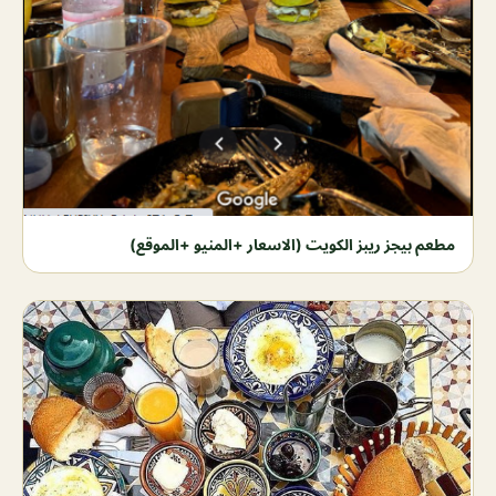
مطعم بيجز ريبز الكويت (الاسعار +المنيو +الموقع)