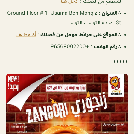
للمطعم من فضلك :
ادخل هنا
∴العنوان
: Ground Floor # 1، Usama Ben Monqiz
St, مدينة الكويت، الكويت
∴الموقع على خرائط جوجل من فضلك
:
أضغط هنا
∴رقم الهاتف
: +96569002200
*****