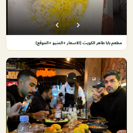
مطعم بابا طاهر الكويت (الاسعار +المنيو +الموقع)