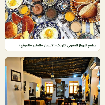
مطعم البرواز المغربي الكويت (الاسعار +المنيو +الموقع)