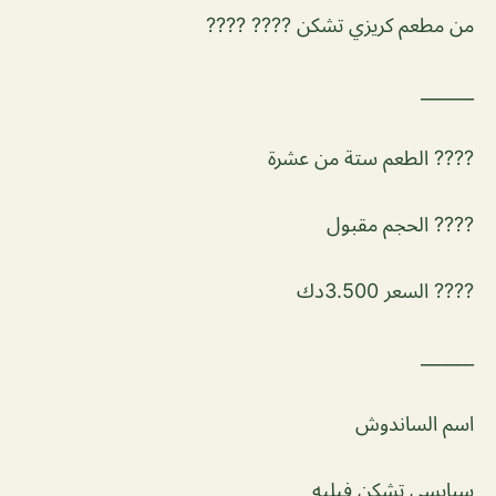
من مطعم كريزي تشكن ???? ????
______
???? الطعم ستة من عشرة
???? الحجم مقبول
???? السعر 3.500دك
______
اسم الساندوش
سبايسي تشكن فيليه