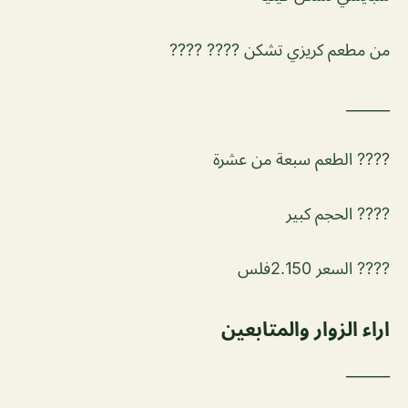
من مطعم كريزي تشكن ???? ????
______
???? الطعم سبعة من عشرة
???? الحجم كبير
???? السعر 2.150فلس
اراء الزوار والمتابعين
______