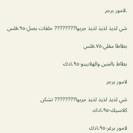
.لامور برجر
شي لذيذ لذيذ لذيذ جربوا???????? حلقات بصل٩٥٠،فلس
بطاطا مقلي٧٥٠،فلس
بطاط بالجبن والهلابينو١،٩٥٠دك
لامور برجر
شي لذيذ لذيذ لذيذ جربوا???????? تشكن
كلاسيك١،٩٥٠دك
لامور برغر١،٩٥٠دك