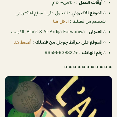
‏∴أوقات العمل
:
٩:٠٠ص–١١:٠٠م
∴الموقع الاكتروني
: للدخول على الموقع الالكتروني
للمطعم من فضلك :
ادخل هنا
∴العنوان
: Block 3 Al-Ardija Farwaniya, الكويت
∴الموقع على خرائط جوجل من فضلك
:
أضغط هنا
∴رقم الهاتف
: +96599938822
≈ ≈ ≈ ≈ ≈ ≈ ≈ ≈ ≈ ≈ ≈