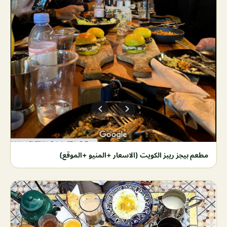
مطعم بيجز ريبز الكويت (الاسعار +المنيو +الموقع)