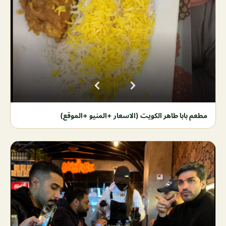
مطعم بابا طاهر الكويت (الاسعار +المنيو +الموقع)