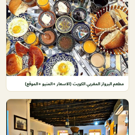
مطعم البرواز المغربي الكويت (الاسعار +المنيو +الموقع)