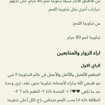
من الأطباق الأكثر مبيعاً شاورما لحم 80 جرام، لكن لديهم
خيارات أخرى مثل شاورما اللحم.
من شاورما اللحم:
شاورما لحم 80 جرام
اراء الزوار والمتابعين
الراي الاول
المطعم الأفضل والأكمل والأجمل في عالم الشاورما !! شي
مو طبيعي الله يبارك لأصحابه شاورما بدون عقد، ترى وحدة
جد ما تكفي ❤️❤️? ١- الخدمة ٤/٥ ٢- الطعم ٥/٥ ? ٣-
النظافة ٥/٥ اذا تحب اللحم صدقني راح تاكل أحلى شاورما