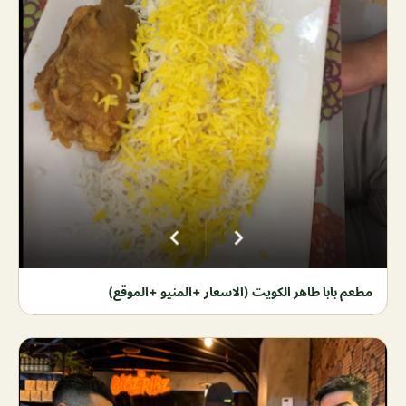
مطعم بابا طاهر الكويت (الاسعار +المنيو +الموقع)