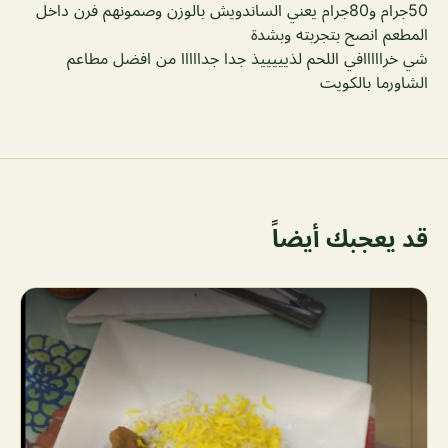
50جرام و80جرام يعني الساندويش بالوزن وصمونهم فرن داخل
المطعم انصح بتجربته وبشدة
شي خرااااافي اللحم لذيييييذ جدا جدااااا من افضل مطاعم
الشاورما بالكويت
قد يعجبك أيضاً