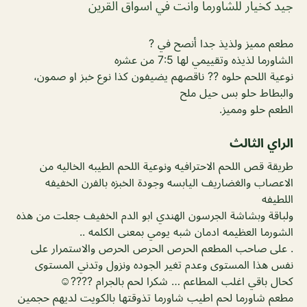
جيد كخيار للشاورما وانت في اسواق القرين
مطعم مميز ولذيذ جدا أنصح في ?
الشاورما لذيذه وتقييمي لها 7:5 من عشره
نوعية اللحم حلوه ?? ناقصهم يضيفون كذا نوع خبز او صمون،
والبطاط حلو بس حيل ملح
الطعم حلو ومميز.
الراي الثالث
طريقة قص اللحم الاحترافيه ونوعية اللحم الطيبه الخاليه من
الاعصاب والغضاريف اليابسه وجودة الخبزه بالفرن الخفيفه
اللطيفه
ولباقة وبشاشة الجرسون الهندي ابو الدم الخفيف جعلت من هذه
الشورما العظيمه ادمان شبه يومي بمعنى الكلمه ..
. على صاحب المطعم الحرص الحرص الحرص والاستمرار على
نفس هذا المستوى وعدم تغير الجوده ونزول وتدني المستوى
كحال باقي اغلب المطاعم … شكرا لحم بالجرام ????☺️
مطعم شاورما لحم اطيب شاورما تذوقتها بالكويت لديهم حجمين