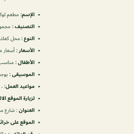
الإسم
:
مطعم لوكا
التصنيف
:
مجموع
النوع
:
محل كعك
الأسعار
:
أسعار م
الأطفال
:
مناسب 
الموسيقى
:
يوجد
مواعيد العمل
:
، ١١:٠٠ص–١٢:٠٠
لزيارة الموقع الا
العنوان
: شارع مش
الموقع على خرا