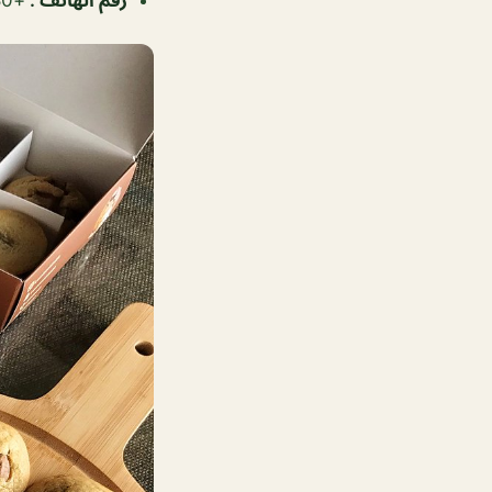
رقم الهاتف
:
+97317779080