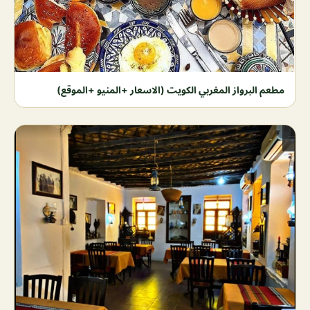
مطعم البرواز المغربي الكويت (الاسعار +المنيو +الموقع)