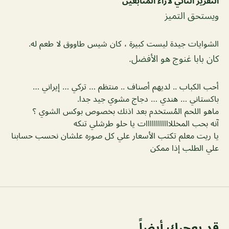
التقرير الثاني لاراء المتابعين
ويستحق التميز
الشوايات جيدة ليست كبيرة ، كان شيس طاووق لا طعم له.
كان بابا غنوج هو الأفضل.
أحب الكباب .. لديهم أصناف .. منتظم … تركي … إيراني …
باكستاني … هندي … دجاج مشوي جيد جدا.
ماهو اللحم المُستخدم بعد اذنك بخصوص بوكس الشوي ؟
آنه بحب المخللاااااااااااات يا حلو طرشلي تنكه
يا ريت معلم تكتب الأسعار علي كل صوره علشان نحسب حسابنا
علي الطلب إذا ممكن
قد يعجبك أيضاً