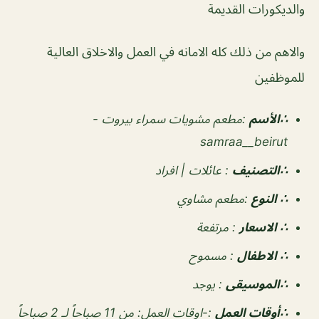
والديكورات القديمة
والاهم من ذلك كله الامانه في العمل والاخلاق العالية
للموظفين
∴الأسم
:مطعم مشويات سمراء بيروت -
samraa__beirut
∴التصنيف
:
عائلات | افراد
∴ النوع
:
مطعم مشاوي
∴ الاسعار
:
مرتفعة
∴ الاطفال
:
مسموح
∴الموسيقى
:
يوجد
‏∴أوقات العمل
:-اوقات العمل: من 11 صباحاً لـ 2 صباحاً