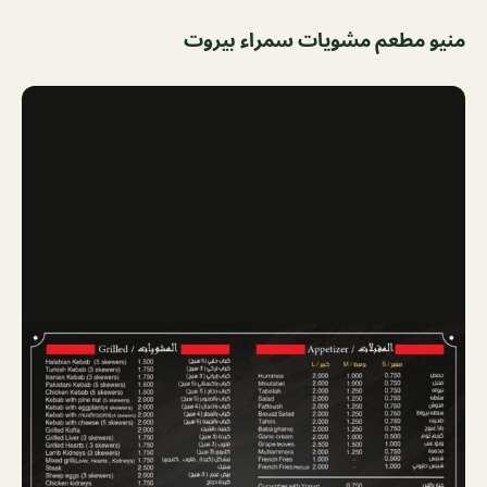
منيو مطعم مشويات سمراء بيروت