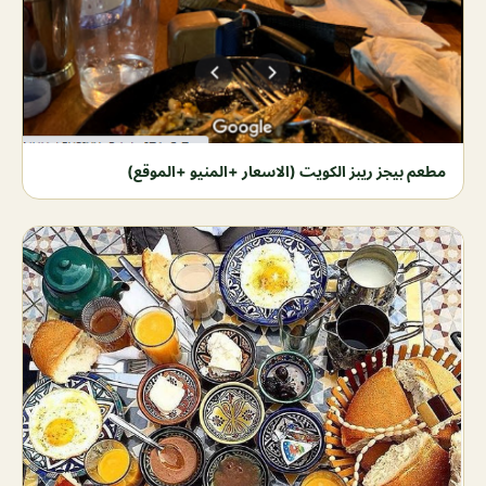
مطعم بيجز ريبز الكويت (الاسعار +المنيو +الموقع)