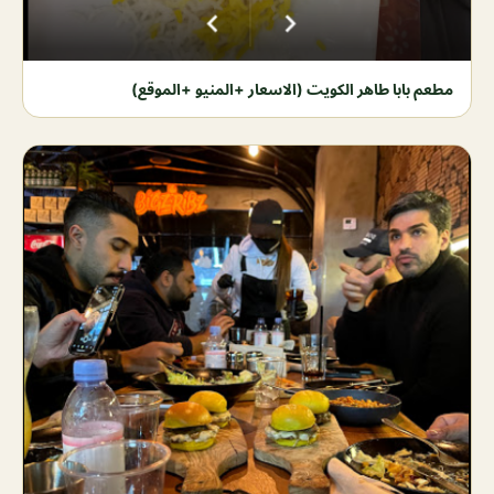
مطعم بابا طاهر الكويت (الاسعار +المنيو +الموقع)