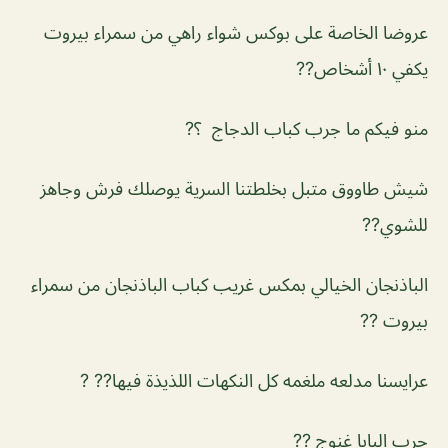
عروضا الخاصة على بوكس شواء راهي من سمراء بيروت
يكفي ١٠ أشخاص??
منو فيكم ما جرب كباب الدجاج ؟?
شيش طاووق متبل بخلطتنا السرية يوصلك فرش وجاهز
للشوي??
الباذنجان الخيالي بمكس غريب كباب الباذنجان من سمراء
بيروت ??
عرايسنا مدلعه ملغمه كل النكهات اللذيذة فيها?? ?
جرب البابا غنوج ??