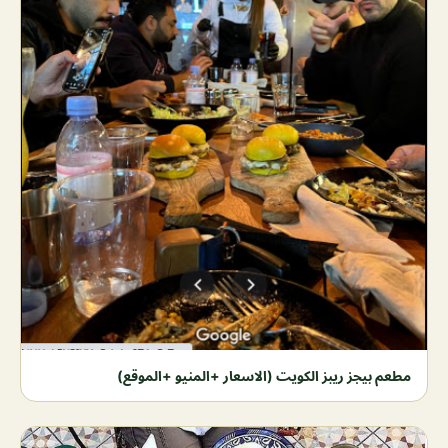
مطعم بيجز ريبز الكويت (الاسعار +المنيو +الموقع)