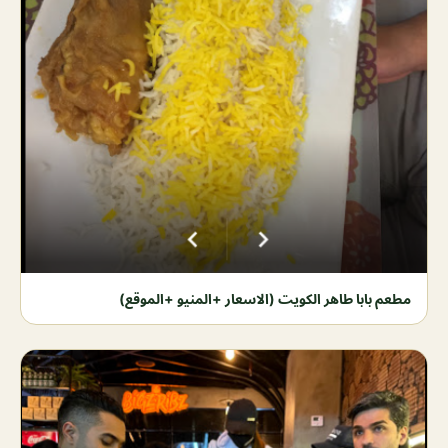
مطعم بابا طاهر الكويت (الاسعار +المنيو +الموقع)