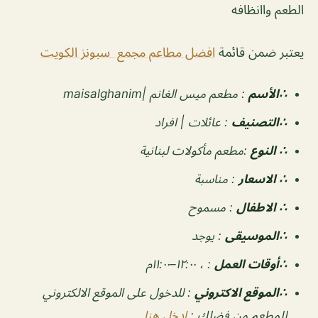
الطعم واانظافه
يعتبر ضمن قائمة
افضل مطاعم مجمع سبونز الكويت
∴الأسم
: مطعم ميس الغانم
|maisalghanim
∴التصنيف
:
عائلات | افراد
∴ النوع
:مطعم مأكولات لبنانية
∴ الاسعار
:
مناسبة
∴ الاطفال
:
مسموح
∴الموسيقى
:
يوجد
‏∴أوقات العمل
: ، ١٢:٠٠–١١:٠٠م
∴الموقع الاكتروني
: للدخول على الموقع الالكتروني
للمطعم من فضلك :
ادخل هنا