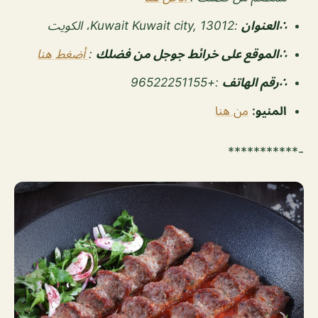
∴العنوان
:Kuwait Kuwait city, 13012، الكويت
∴الموقع على خرائط جوجل من فضلك
:
أضغط هنا
∴رقم الهاتف
:+96522251155
المنيو:
من هنا
-***********