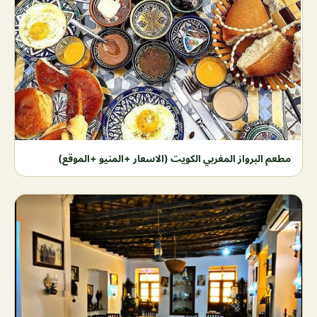
مطعم البرواز المغربي الكويت (الاسعار +المنيو +الموقع)