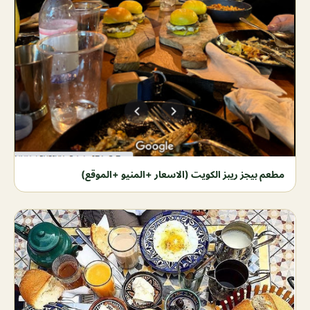
مطعم بيجز ريبز الكويت (الاسعار +المنيو +الموقع)