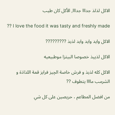
الاكل لذلذ جدااا جدااا, الأكل كان طيب
I love the food it was tasty and freshly made ??
الاكل وايد وايد وايد لذيذ ?????????
الاكل لذييذ خصوصا البيتزا موطبيعيه
الاكل كله لذيذ و فرش خاصة الچيز فرايز قمة اللذاذة و
الشرمب ماااا يتطوف ??
من افضل المطاعم ، حريصين على كل شي