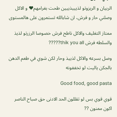
الربيان و الريزوتو لذيييذييين طحت بغرامهم❤️ و الاكل
وصلني حار و فرش، ان شاءالله تستمرون على هالمستوى
ممتاز التغليف والاكل ناطح فرش خصوصا الرزرتو لذيذ
والسلطه فرش thik you all?????
وصل بسرعه والاكل لذييذ وحار لكن شوي في طعم الدهن
بالجكن ياليت لو تخففونه
Good food, good pasta
قوي قوي بس لو تقللون الحد الادنى حق صباح الناصر
اكون ممنون ??