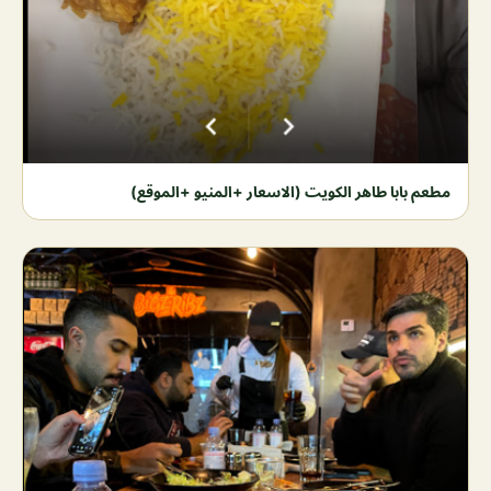
مطعم بابا طاهر الكويت (الاسعار +المنيو +الموقع)