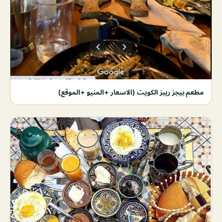
مطعم بيجز ريبز الكويت (الاسعار +المنيو +الموقع)