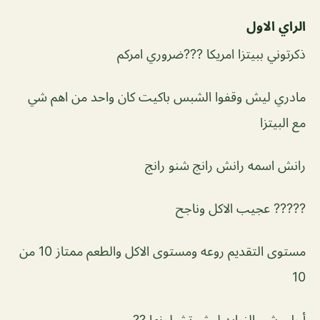
الراي الاول
ذكرتوني ببيتزا امريكا ???ضروري امركم
مادري ليش وقفوا الشبس باكيت كان واحد من اهم شي
مع البيتزا
رانش اسمه رانش رانج شنو رانج
????? عجيب الاكل وناجح
مستوى التقديم روعه ومستوى الاكل والطعم ممتاز 10 من
10
أحلى شي الزوايد ليش تشيلونها ??