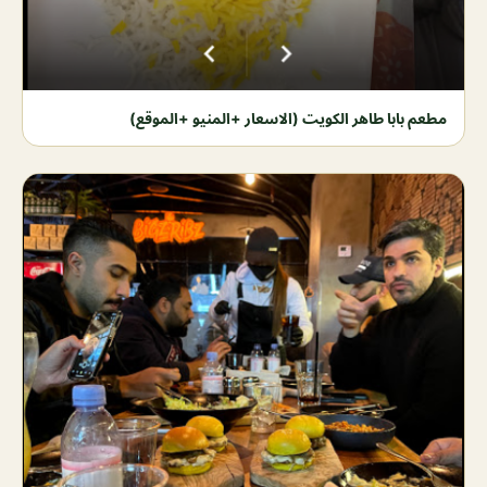
مطعم بابا طاهر الكويت (الاسعار +المنيو +الموقع)