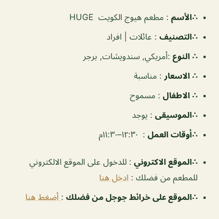
∴الأسم
: مطعم هيوج الكويت HUGE
∴التصنيف
:
عائلات | افراد
∴ النوع
:
أمريكي, سندويشات, برجر
∴ الاسعار
:
مناسبة
∴ الاطفال
:
مسموح
∴الموسيقى
:
يوجد
‏∴أوقات العمل
: ١٢:٣٠–١١:٣٠م
∴الموقع الاكتروني
: للدخول على الموقع الالكتروني
للمطعم من فضلك :
ادخل هنا
∴الموقع على خرائط جوجل من فضلك
:
أضغط هنا