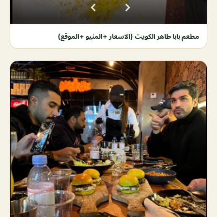
مطعم بابا طاهر الكويت (الاسعار +المنيو +الموقع)