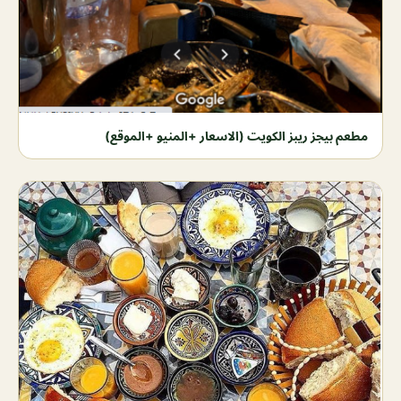
مطعم بيجز ريبز الكويت (الاسعار +المنيو +الموقع)