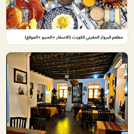
مطعم البرواز المغربي الكويت (الاسعار +المنيو +الموقع)