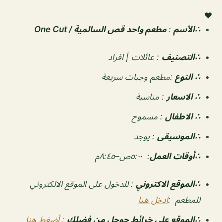
♥
∴الأسم
:
مطعم واحد قص السالمية / One Cut
∴التصنيف
:
عائلات | افراد
∴ النوع
:
مطعم وجبات سريعة
∴ الاسعار
:
مناسبة
∴ الاطفال
:
مسموح
∴الموسيقى
:
يوجد
‏∴أوقات العمل
: ٥:٠٠ص–٨:٤٥م
∴الموقع الاكتروني
: للدخول على الموقع الالكتروني
للمطعم :
ادخل هنا
∴الموقع على خرائط جوجل من فضلك
: أضغط هنا