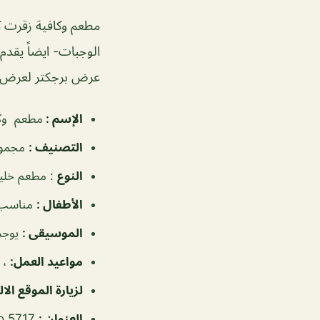
مطعم وكافية زقرت كاف
الوجبات- ايضاً يقد
عرض برجكتر لعرض ا
الإسم
:
مطعم وكا
التصنيف
:
مجموع
النوع
: مطعم خلي
الأطفال
:
مناسب 
الموسيقى
:
يوجد
مواعيد العمل
:
، ٨:٣٠ص–٢:٠٠
لزيارة الموقع الا
العنوان
:
Rd No 5717, البحرين