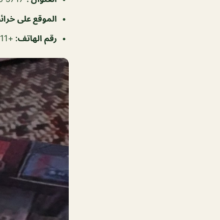
الموقع على خرا
رقم الهاتف
:
+97377776611