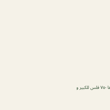
المواعين (حمص – فول – مسبَّحة – قدسية – متبَّل – طحينة ) أي من المواعين سعرها ٧٥٠ فلس للكبير و