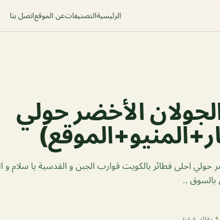
الرئيسية
التصنيفات
عن الموقع
اتصل بنا
جولان الأخضر حولي
ر+المنيو+الموقع)
 حولي احلى فطائر بالكويت قوارب الجبن و القدسية يا سلام و الب
بالسوق ..