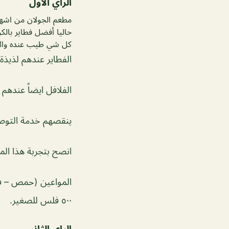
الراي الاول
مطعم الجولان من اشهر
حاليا أفضل فطاير بال
كل شي طيب عنده والاهم
الفطاير عندهم لذيذة
الفلافل ايضاً عندهم 
ينقصهم خدمة التوص
انصح بتجربة هذا الم
٥٠٠ فلس للصغير.
الراي الثاني