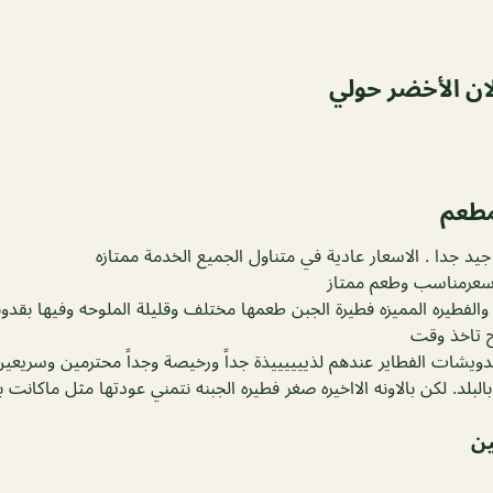
ان الأخضر حولي
مطعم
جيد جدا . الاسعار عادية في متناول الجميع الخدمة ممتازه
سعرمناسب وطعم ممتاز
الفطيره المميزه فطيرة الجبن طعمها مختلف وقليلة الملوحه وفيها بقد
 تاخذ وقت
دويشات الفطاير عندهم لذييييييذة جداً ورخيصة وجداً محترمين وسريعي
البلد. لكن بالاونه الااخيره صغر فطيره الجبنه نتمني عودتها مثل ماكانت ب
ين