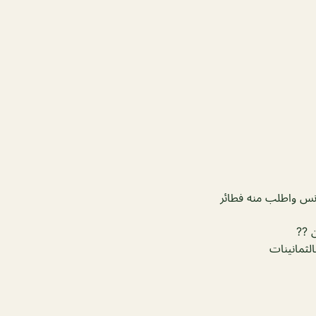
ونس واطلب منه فطائر
ن ??
الثمانينات