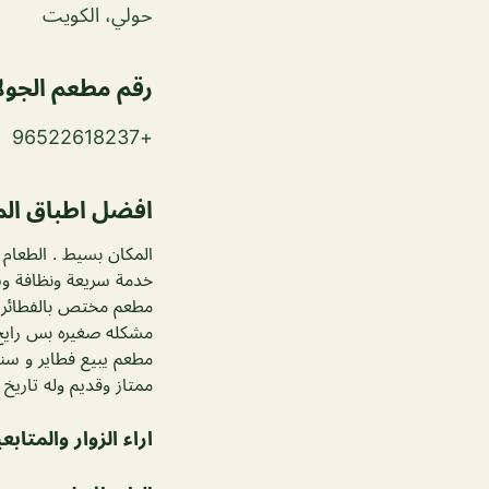
حولي، الكويت
رقم مطعم الجول
+96522618237
افضل اطباق ال
المكان بسيط . الطعام 
خدمة سريعة ونظافة و
مطعم مختص بالفطائر و
مشكله صغيره بس رايح
مطعم يبيع فطاير و سن
ممتاز وقديم وله تاريخ ب
اراء الزوار والمتابع