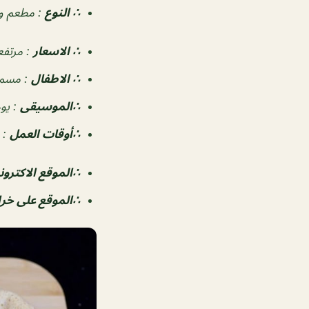
∴ النوع
:
مطعم وج
∴ الاسعار
:
مرتفع
∴ الاطفال
:
مسم
∴الموسيقى
:
يو
‏∴أوقات العمل
:
ن
∴الموقع الاكترون
∴الموقع على خ