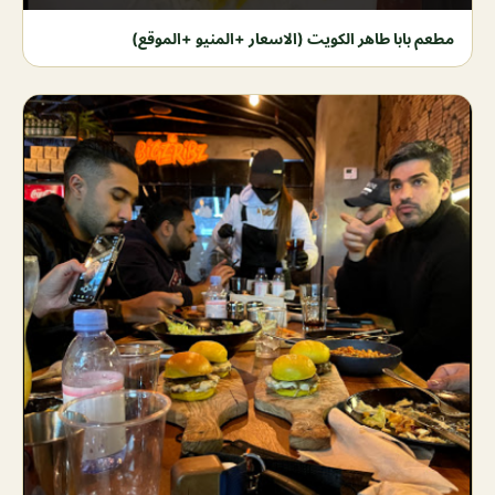
مطعم بابا طاهر الكويت (الاسعار +المنيو +الموقع)