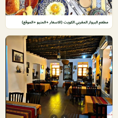
مطعم البرواز المغربي الكويت (الاسعار +المنيو +الموقع)