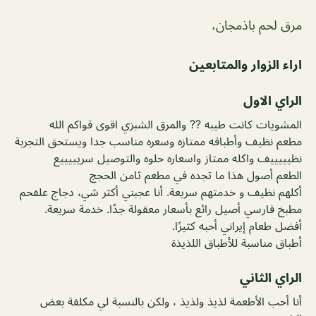
مرق لحم باذمجان،
اراء الزوار والمتابعين
الراي الاول
المشويات كانت طيبه ?? والمرق الشبزي اقوى قواكم الله
مطعم نظيف وأطباقه ممتازه وسعره مناسب جدا ويستحق التجربة
نظيييييف واكله ممتاز واسعاره حلوه والتوصيل سريييييع
الطعم أصول هذا ما تجده في مطعم ثامن الحجج
أكلهم نظيف و خدمتهم سريعة. أنا عجبني أكثر شي، دجاج علفحم
مطبخ فارسي أصيل رائع بأسعار معقولة جدًا. خدمة سريعة.
أفضل طعام إيراني أحبه كثيرًا.
أطباق مناسبة للأطباق اللذيذة
الراي الثاني
أنا أحب الأطعمة لذيذ ولذيذ ، ولكن بالنسبة لي مكلفة بعض