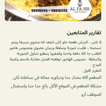
تقارير المتابعين
لا باس ، الربيان طعمه حلو لكن اعتقد انه مشوي مسبقا ويتم
تسخينه ، طلبت شوربة وسلطة وربيان مضوي ومجبوس هامور
الطلب جا كله دفعه واحدة والمفرو١ ينتظرو نتناول الشوربة
والسلطة . مجبوس الهامور توقعته افضل مقارنة بالسعر وكمية
المدح .
التقرير الاول
المطعم اكله ممتاز جدا وديكوره جماله في بساطته لكن
مشكلة المطعم في الموقع الأكل رائع جدا جدا واستقبال
الموظف أرو