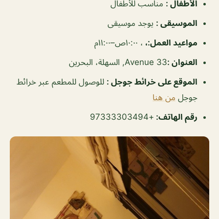
الأطفال
:
مناسب للأطفال
الموسيقى
:
يوجد موسيقى
مواعيد العمل
:،
، ١٠:٠٠ص–١١:٠٠م
العنوان
:
Avenue 33, السهلة، البحرين
الموقع على خرائط جوجل
:
للوصول للمطعم عبر خرائط
جوجل
من هنا
رقم الهاتف
:
+97333303494