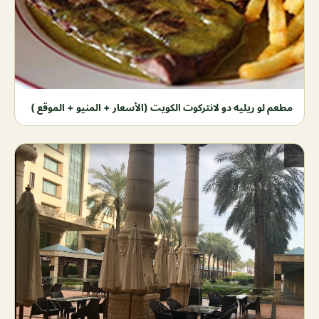
مطعم لو ريليه دو لانتركوت الكويت (الأسعار + المنيو + الموقع )