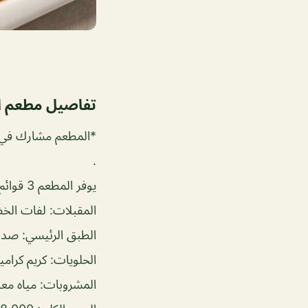
تفاصيل مطعم ا
*المطعم مشارك في ج
.
يوفر المطعم 3 قوائم و انا اخترت القائمة الاولى وتتضمن:
المقبلات: لفات الخض
الطبق الرئيسي: صدر
الحلويات: كريم كرامي
المشروبات: مياه معد