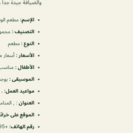
والضيافة جيدة جدا 
الإسم
:
مطعم الوس
التصنيف
:
مجموع
النوع
:
مطعم
الأسعار
:
أسعار م
الأطفال
:
مناسب 
الموسيقى
:
يوجد
مواعيد العمل
:
، ٩:٣٠ص–١١:٣٠
العنوان
: , المنام
الموقع على خرا
رقم الهاتف:
+97317241395