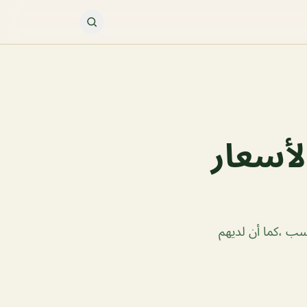
لأسعار
سب ،كما أن لديهم