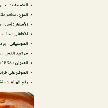
التصنيف
:
مجموع
النوع
:
مطعم مأكو
الأسعار
:
أسعار م
الأطفال
:
مناسب 
الموسيقى
:
يوجد
مواعيد العمل
:،
، ٦:٣٠م
العنوان
:
Rd No 1633, المحرق، البحرين
الموقع على خرا
رقم
الهاتف
:
+97317300654