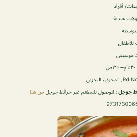
ات/ أفراد
لات هندية
توسطة
للأطفال
 موسيقى
–١٢:٠٠ص
ئط جوجل
:
للوصول للمطعم عبر خرائط جوجل
من هنا