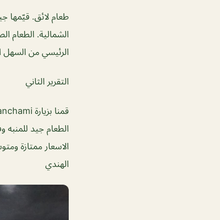
طعام لائق. قيّمها جي
الشمالية. الطعام ال
الرئيسي من السهل اكتشاف ما إ
التقرير الثاني
الطعام جيد للمنبه وف
الاسعار ممتازة ومت
الهندي