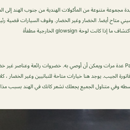
دة مجموعة متنوعة من المأكولات الهندية من جنوب الهند إلى الموا
صيني متاح أيضا. الخضار وغير الخضار. وقوف السيارات قضية رئي
ذا كانت لوحة glowsign الخارجية مطفأة
اتورة الجيب. يوجد هنا خيارات متاحة للنباتيين وغير الخضار ، كلا
وسطه وفي متناول الجميع يجعلك تشعر كانك في الهند بسبب مذاق 