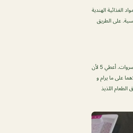
د الغذائية الهندية
سية. على الطريق
قمنا بزيارة Panchami عدة مرات ويمكن أن أوصي به. خضروات رائعة وعناصر غير خضروات. أعطي 5 لأن
هما على ما يرام و
الطعام اللذيذ