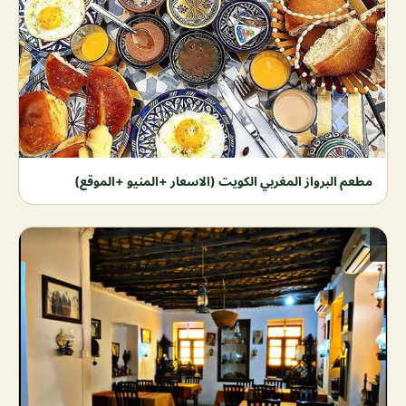
مطعم البرواز المغربي الكويت (الاسعار +المنيو +الموقع)