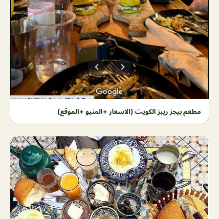
مطعم بيجز ريبز الكويت (الاسعار +المنيو +الموقع)