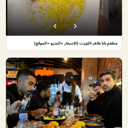
مطعم بابا طاهر الكويت (الاسعار +المنيو +الموقع)