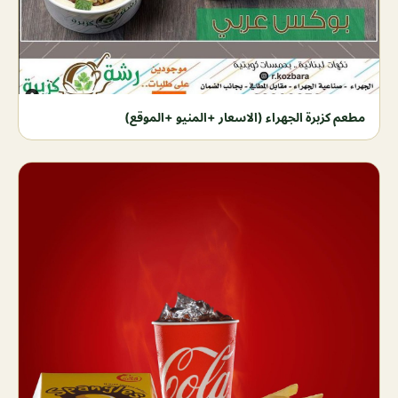
مطعم كزبرة الجهراء (الاسعار +المنيو +الموقع)