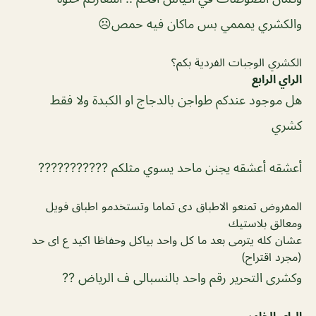
والكشري يمممي بس ماكان فيه حمص☹️
الكشري الوجبات الفردية بكم؟
الراي الرابع
هل موجود عندكم طواجن بالدجاج او الكبدة ولا فقط
كشري
أعشقه أعشقه يجنن ماحد يسوي مثلكم ???????????
المفروض تمنعو الاطباق دى تماما وتستخدمو اطباق فويل
ومعالق بلاستيك
عشان كله يترمى بعد ما كل واحد بياكل وحفاظا اكيد ع اى حد
(مجرد اقتراح)
وكشرى التحرير رقم واحد بالنسبالى ف الرياض ??
الراي الخامس