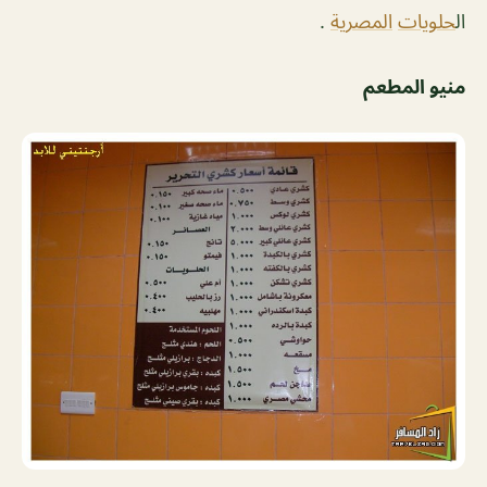
ال
حلويات
المصرية
.
منيو المطعم