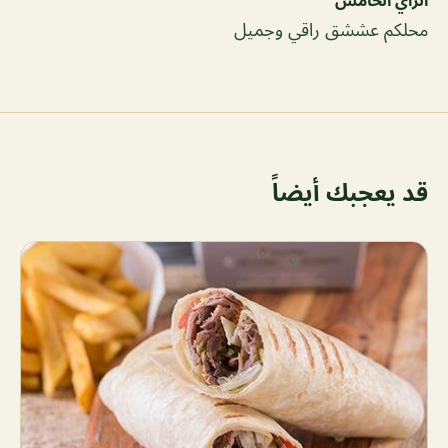
محلكم عششق راقي وجميل
قد يعجبك أيضاً