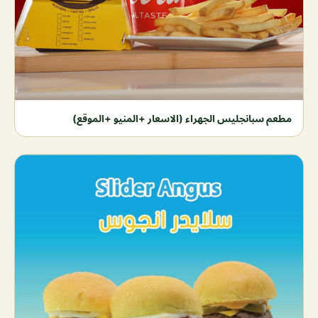
مطعم سبانجليس الجهراء (الاسعار +المنيو +الموقع)