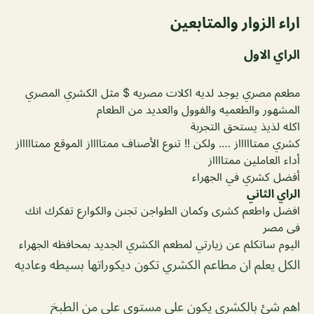
اراء الزوار والمتابعين
الراي الاول
مطعم مصري يوجد لديه اكلات مصريه $ مثل الكشري المصري
المشهور والطعميه والفوول والعديد من الطعام
اكله لذيذ يستحق التجربة
كشري ممتاااااز …. ولكن !! تنوع الأصناف ممتااااز الموقع ممتاااااز
أداء العاملين ممتااااز
أفضل كشري في الجهراء
الراي الثاني
افضل واطعم كشرى وكمان الطواجن تجنن والكوارع تفكرك انك
فى مصر
اليوم ساتكلم عن زيارتي لمطعم الكشري الجديد بمحافظه الجهراء
الكل يعلم ان مطاعم الكشري تكون ديكوراتها بسيطه وعاديه
اهم شئ بالكشري يكون علي مستوي علي من الطبخ