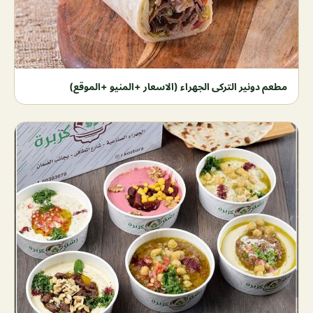
مطعم دونير التركى الجهراء (الاسعار +المنيو +الموقع)