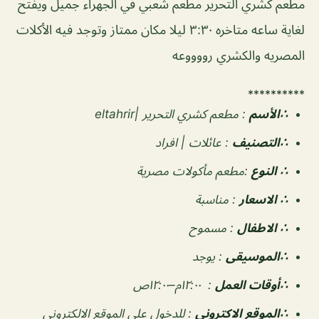
مطعم كشري التحرير
مطعم شعبي في الجهراء جميل ويفتح
لغاية ساعه متاخره ٣:٣٠ ليلا
مكان ممتاز وتوجد فيه الأكلات
المصريه والكشري رووووعه
**********
∴الأسم
: مطعم كشري التحرير
|eltahrir
∴التصنيف
:
عائلات | افراد
∴ النوع
:مطعم مأكولات مصرية
∴ الاسعار
:
مناسبة
∴ الاطفال
:
مسموح
∴الموسيقى
:
يوجد
‏∴أوقات العمل
: ١٢:٠٠م–١٢:٠٠ص
∴الموقع الاكتروني
: للدخول على الموقع الالكتروني