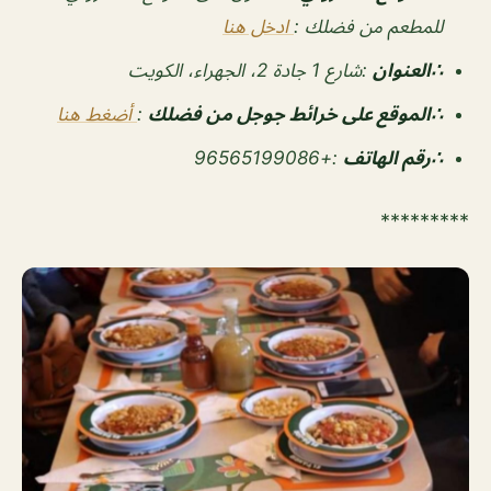
للمطعم من فضلك :
ادخل هنا
∴العنوان
:شارع 1 جادة 2، الجهراء، الكويت
∴الموقع على خرائط جوجل من فضلك
:
أضغط هنا
∴رقم الهاتف
:+96565199086
*********