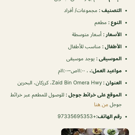
التصنيف
:
مجموعات/ أفراد
النوع
:
مطعم
الأسعار
:
أسعار متوسطة
الأطفال
:
مناسب للأطفال
الموسيقى
:
يوجد موسيقى
مواعيد العمل
:،
، ١١:٠٠ص–١١:٠٠م
العنوان
:
Zaid Bin Omera Hwy، كرزكان، البحرين
الموقع على خرائط جوجل
:
للوصول للمطعم عبر خرائط
جوجل
من هنا
رقم الهاتف
:
+97335695353