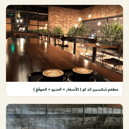
مطعم شكسبير اند كو ( الأسعار + المنيو + الموقع )