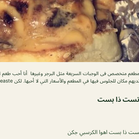
م متخصص فى الوجبات السريعة مثل البرجر وغيرها أنا أحب طعم الب
م مكان للجلوس فيها في المطعم والأسعار التي لا أحبها. لكن teaste رائع!
تست ذا بست
تست ذا بست اهوا الكرسبي جكن