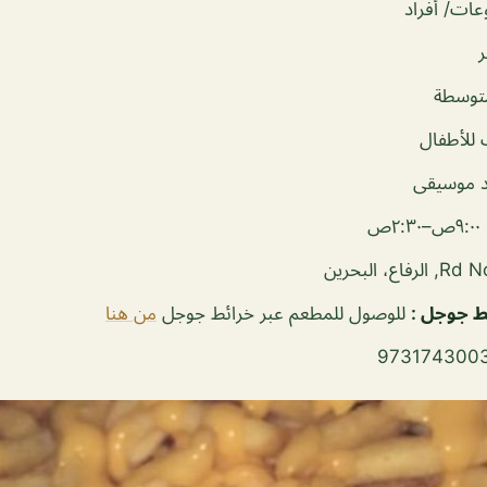
ات/ أفراد
توسطة
للأطفال
 موسيقى
ص–٢:٣٠ص
فاع، البحرين
ئط جوجل
:
للوصول للمطعم عبر خرائط جوجل
من هنا