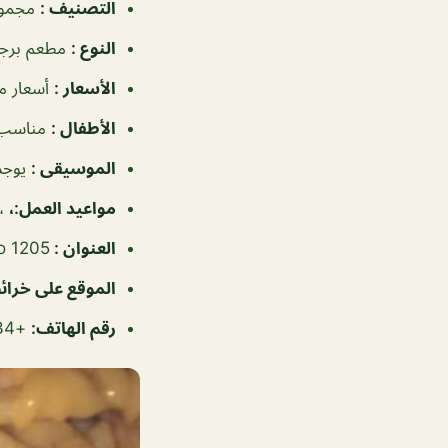
التصنيف
:
مجموع
النوع
:
مطعم برجر
الأسعار
:
أسعار م
الأطفال
:
مناسب 
الموسيقى
:
يوجد
مواعيد العمل
:،
، ٩:٠٠
العنوان
:
Rd No 1205, الر
الموقع على خرا
رقم الهاتف
:
+97317430034