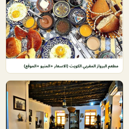
مطعم البرواز المغربي الكويت (الاسعار +المنيو +الموقع)