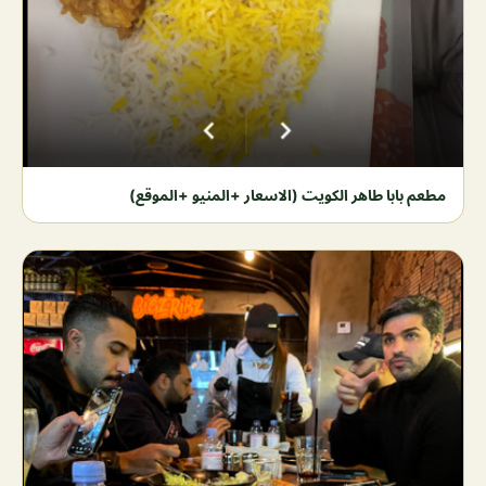
مطعم بابا طاهر الكويت (الاسعار +المنيو +الموقع)