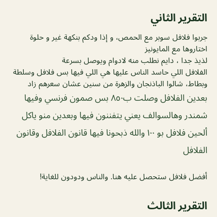
التقرير الثاني
جربوا فلافل سوبر مع الحمص، و إذا ودكم بنكهة غير و حلوة
اختاروها مع المايونيز
لذيذ جدا ، دايم نطلب منه لادوام ويوصل بسرعة
الفلافل اللي حاسد الناس عليها هي اللي فيها بس فلافل وسلطة
وبطاط، شالوا الباذنجان والزهرة من سنين عشان سعرهم زاد
بعدين الفلافل وصلت ب٨٥٠ بس صمون فرنسي وفيها
شمندر وهالسوالف يعني يتفننون فيها وبعدين منو ياكل
ألحين فلافل بو ١٠٠ والله ذبحونا فيها قانون الفلافل وقانون
الفلافل
أفضل فلافل ستحصل عليه هنا. والناس ودودون للغاية!
التقرير الثالث