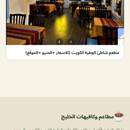
مطعم شاطئ الوطيه الكويت (الاسعار +المنيو +الموقع)
مطاعم وكافيهات الخليج
دليلك المفيد لأفضل مطاعم وكافيهات الخليج العربي: الكويت، البحرين،