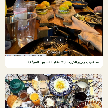
مطعم بيجز ريبز الكويت (الاسعار +المنيو +الموقع)