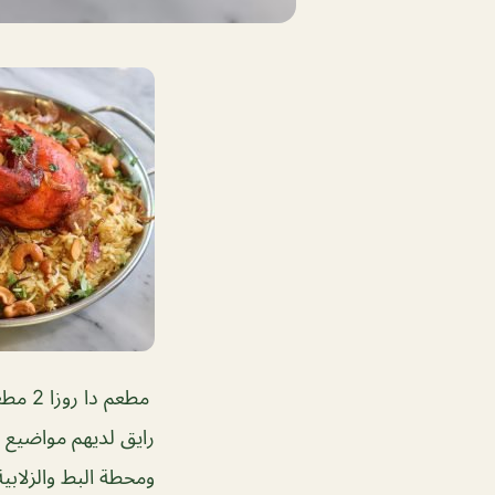
مطعم 
رايق لديهم مواضيع م
ومحطة البط والزلابية