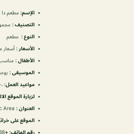
الإسم
:
مطعم دا روزا 2 في 
التصنيف
:
مجموع
النوع
:
مطعم
الأسعار
:
أسعار م
الأطفال
:
مناسب 
الموسيقى
:
يوجد
مواعيد العمل
:
،٦:٠٠ص–١٢:٠٠ص
لزيارة الموقع الا
العنوان
:
Diplomatic Area, المنامة، البحرين
الموقع على خرا
رقم الهاتف:
+
88