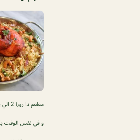
مطعم دا روزا 2 الي يميز مشاوي دا روزا ان يوونكم مستوين زين
و في نفس الوقت يك