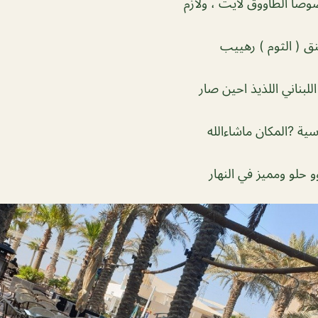
وصاً الطاووق لايت ، ولازم
نق ( الثوم ) رهييب
اللبناني اللذيذ احين صار
سية ?المكان ماشاءالله
 حلو ومميز في النهار