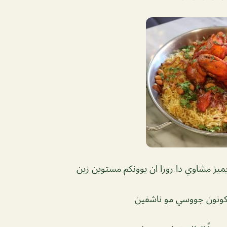
ونون جووسي مو ناشفين