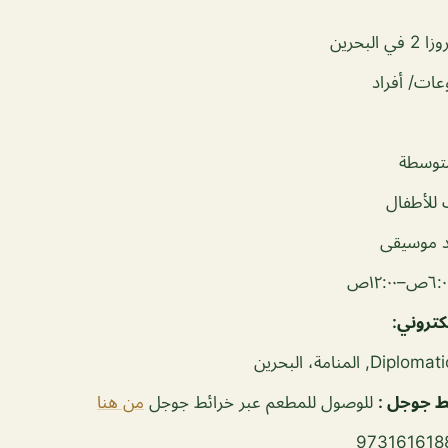
البحرين
ات/ أفراد
توسطة
للأطفال
 موسيقى
لكتروني:
ئط جوجل
:
للوصول للمطعم عبر خرائط جوجل
من هنا
973161618