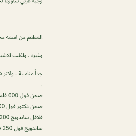
وجبة عربي شاورما لحم 1.200 د
المطعم من اسمه مخت
وغيره ، واغلب الاشي
جداً مناسبة ، واكثر
.
صحن فول 600 فلس
صحن دكتور فول 700 فلس
فلافل ساندويج 200 فلس
ساندويج فول 250 فلس