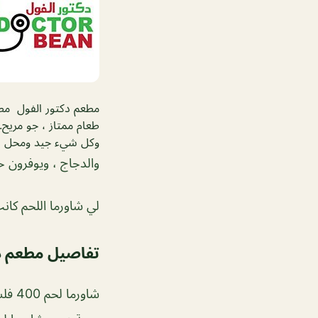
مطعم دكتور الفول مط
طعام ممتاز ، جو مر
وكل شيء جيد ومحل دكت
والدجاج ، ويوفرون خ
لي شاورما اللحم كان
تفاصيل مطعم د
شاورما لحم 400 فلس