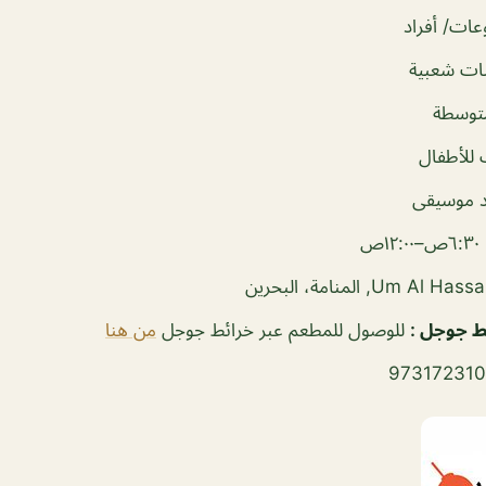
ات/ أفراد
ات شعبية
توسطة
للأطفال
 موسيقى
–١٢:٠٠ص
ئط جوجل
:
للوصول للمطعم عبر خرائط جوجل
من هنا