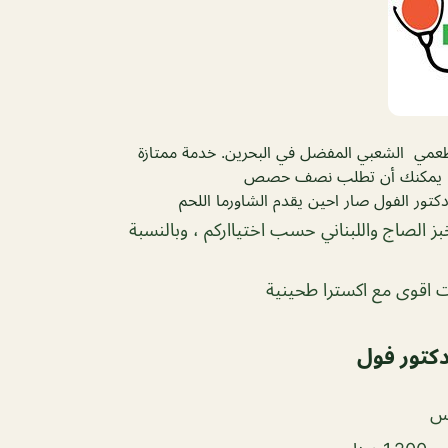
عمي الشعبي المفضل في البحرين. خدمة ممتازة
يح. يمكنك أن تطلب نصف حصص
ور الفول صار احين يقدم الشاورما اللحم
بز الصاج واللبناني حسب اختيااركم ، وبالنسبة
ت اقوى مع اكسترا طحينية
كتور فول