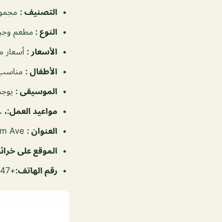
التصنيف
:
مجموع
النوع
:
مطعم وجب
الأسعار
:
أسعار م
الأطفال
:
مناسب 
الموسيقى
:
يوجد
مواعيد العمل
:،
، ٦:٣٠ص
العنوان
:
Um Al Hassam Ave, المنامة، البحرين
الموقع على خرا
رقم الهاتف
:
+97317231047