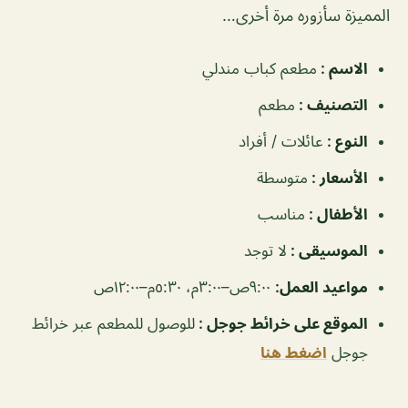
المميزة سأزوره مرة أخرى…
الاسم :
مطعم كباب مندلي
التصنيف :
مطعم
النوع :
عائلات / أفراد
الأسعار :
متوسطة
الأطفال :
مناسب
الموسيقى :
لا توجد
مواعيد العمل:
٩:٠٠ص–٣:٠٠م، ٥:٣٠م–١٢:٠٠ص
الموقع على خرائط جوجل :
للوصول للمطعم عبر خرائط
جوجل
اضغط هنا